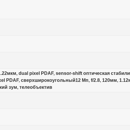
", 1.22мкм, dual pixel PDAF, sensor-shift оптическая стаб
 pixel PDAF, сверхширокоугольный12 Мп, f/2.8, 120мм, 1.1
кий зум, телеобъектив