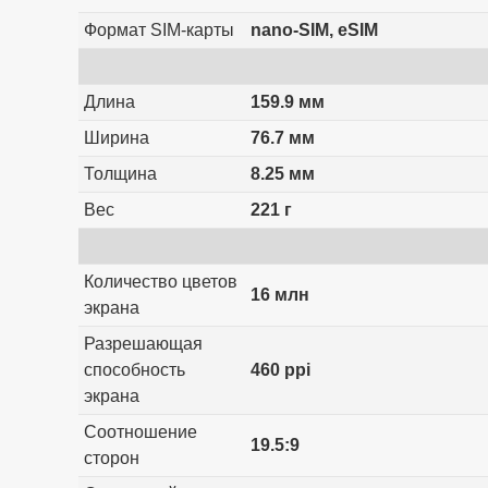
Формат SIM-карты
nano-SIM, eSIM
Длина
159.9 мм
Ширина
76.7 мм
Толщина
8.25 мм
Вес
221 г
Количество цветов
16 млн
экрана
Разрешающая
способность
460 ppi
экрана
Соотношение
19.5:9
сторон