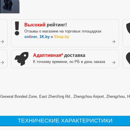
Высокий
рейтинг!
Отзывы о магазине на торговых площадках
onl
i
ner
,
1K.by
и
Shop.by
Адаптивная*
доставка
К точному времени, по РБ в день заказа
) General Bonded Zone, East ZhenXing Rd., Zhengzhou Airport, Zhengzhou, H
ТЕХНИЧЕСКИЕ ХАРАКТЕРИСТИКИ