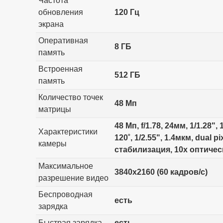
Частота
обновления
120 Гц
экрана
Оперативная
8 ГБ
память
Встроенная
512 ГБ
память
Количество точек
48 Мп
матрицы
48 Мп, f/1.78, 24мм, 1/1.28
Характеристики
120˚, 1/2.55", 1.4мкм, dual
камеры
стабилизация, 10x оптичес
Максимальное
3840x2160 (60 кадров/с)
разрешение видео
Беспроводная
есть
зарядка
Быстрая зарядка
есть