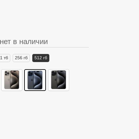
нет в наличии
1 тб
256 гб
512 гб