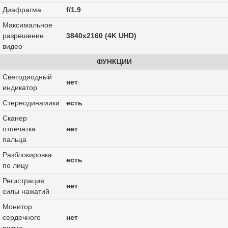
Диафрагма
f/1.9
Максимальное
разрешение
3840x2160 (4K UHD)
видео
ФУНКЦИИ
Светодиодный
нет
индикатор
Стереодинамики
есть
Сканер
отпечатка
нет
пальца
Разблокировка
есть
по лицу
Регистрация
нет
силы нажатий
Монитор
сердечного
нет
ритма