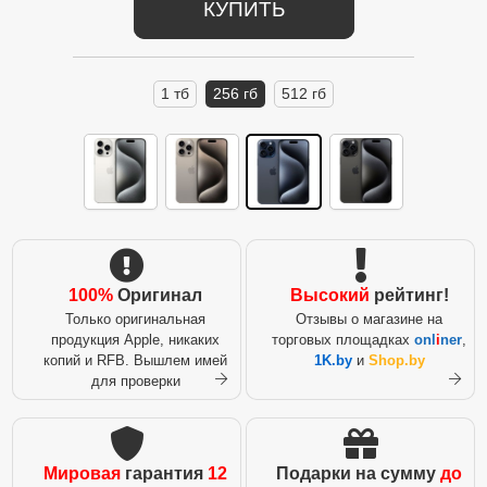
КУПИТЬ
1 тб
256 гб
512 гб
100%
Оригинал
Высокий
рейтинг!
Только оригинальная
Отзывы о магазине на
продукция Apple, никаких
торговых площадках
onl
i
ner
,
копий и RFB. Вышлем имей
1K.by
и
Shop.by
для проверки
Мировая
гарантия
12
Подарки на сумму
до