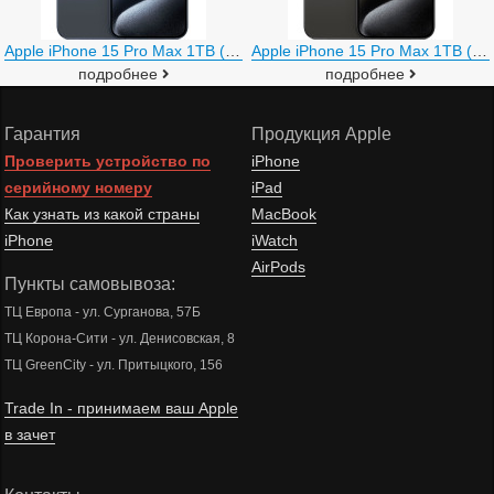
Apple iPhone 15 Pro Max 1TB (синий титан)
Apple iPhone 15 Pro Max 1TB (черный титан)
подробнее
подробнее
Гарантия
Продукция Apple
Проверить устройство по
iPhone
серийному номеру
iPad
Как узнать из какой страны
MacBook
iPhone
iWatch
AirPods
Пункты самовывоза:
ТЦ Европа - ул. Сурганова, 57Б
ТЦ Корона-Сити - ул. Денисовская, 8
ТЦ GreenCity - ул. Притыцкого, 156
Trade In - принимаем ваш Apple
в зачет