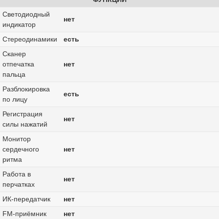
Светодиодный
нет
индикатор
Стереодинамики
есть
Сканер
отпечатка
нет
пальца
Разблокировка
есть
по лицу
Регистрация
нет
силы нажатий
Монитор
сердечного
нет
ритма
Работа в
нет
перчатках
ИК-передатчик
нет
FM-приёмник
нет