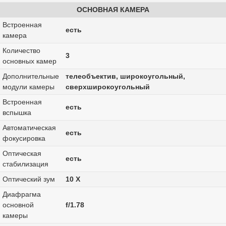
ОСНОВНАЯ КАМЕРА
Встроенная
есть
камера
Количество
3
основных камер
Дополнительные
телеобъектив, широкоугольный,
модули камеры
сверхширокоугольный
Встроенная
есть
вспышка
Автоматическая
есть
фокусировка
Оптическая
есть
стабилизация
Оптический зум
10 Х
Диафрагма
основной
f/1.78
камеры