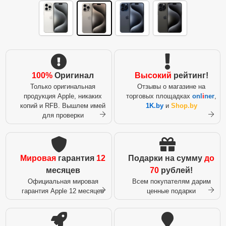
100%
Оригинал
Высокий
рейтинг!
Только оригинальная
Отзывы о магазине на
продукция Apple, никаких
торговых площадках
onl
i
ner
,
копий и RFB. Вышлем имей
1K.by
и
Shop.by
для проверки
Мировая
гарантия
12
Подарки на сумму
до
месяцев
70
рублей!
Официальная мировая
Всем покупателям дарим
гарантия Apple 12 месяцев
ценные подарки