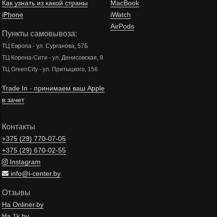
Как узнать из какой страны
MacBook
iPhone
iWatch
AirPods
Пункты самовывоза:
ТЦ Европа - ул. Сурганова, 57Б
ТЦ Корона-Сити - ул. Денисовская, 8
ТЦ GreenCity - ул. Притыцкого, 156
Trade In - принимаем ваш Apple
в зачет
Контакты
+375 (29)
770-07-05
+375 (29)
670-02-55
Instagram
info@i-center.by
Отзывы
На Onliner.by
На 1k.by