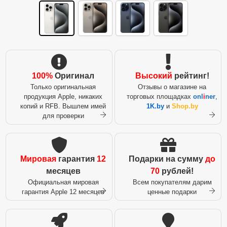
100%
Оригинал
Высокий
рейтинг!
Только оригинальная
Отзывы о магазине на
продукция Apple, никаких
торговых площадках
onl
i
ner
,
копий и RFB. Вышлем имей
1K.by
и
Shop.by
для проверки
Мировая
гарантия
12
Подарки на сумму
до
месяцев
70
рублей!
Официальная мировая
Всем покупателям дарим
гарантия Apple 12 месяцев
ценные подарки