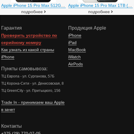
Apple iPhone 15 Pro Max 512GB (черный титан)
Apple iPhone 15 Pro Max 1TB (белый титан)
подробнее
подробнее
Гарантия
Продукция Apple
Проверить устройство по
iPhone
серийному номеру
iPad
Как узнать из какой страны
MacBook
iPhone
iWatch
AirPods
Пункты самовывоза:
ТЦ Европа - ул. Сурганова, 57Б
ТЦ Корона-Сити - ул. Денисовская, 8
ТЦ GreenCity - ул. Притыцкого, 156
Trade In - принимаем ваш Apple
в зачет
Контакты
+375 (29)
770-07-05