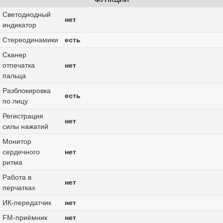
Светодиодный
нет
индикатор
Стереодинамики
есть
Сканер
отпечатка
нет
пальца
Разблокировка
есть
по лицу
Регистрация
нет
силы нажатий
Монитор
сердечного
нет
ритма
Работа в
нет
перчатках
ИК-передатчик
нет
FM-приёмник
нет