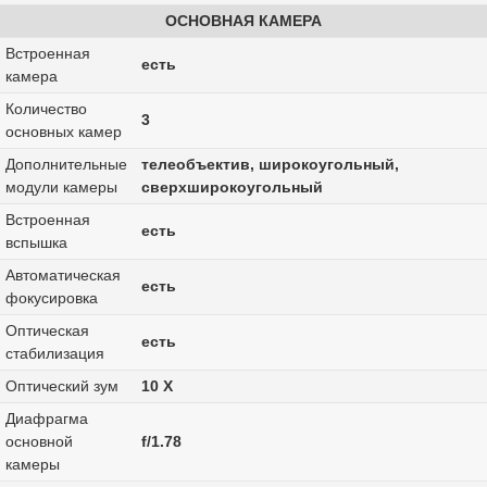
ОСНОВНАЯ КАМЕРА
Встроенная
есть
камера
Количество
3
основных камер
Дополнительные
телеобъектив, широкоугольный,
модули камеры
сверхширокоугольный
Встроенная
есть
вспышка
Автоматическая
есть
фокусировка
Оптическая
есть
стабилизация
Оптический зум
10 Х
Диафрагма
основной
f/1.78
камеры