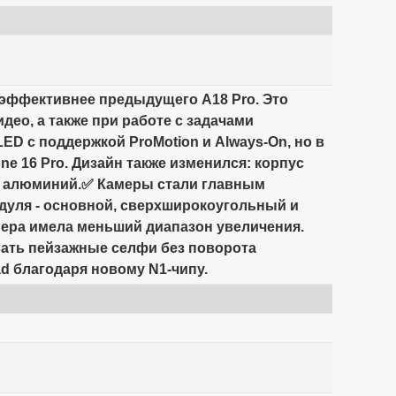
гоэффективнее предыдущего A18 Pro. Это
део, а также при работе с задачами
D с поддержкой ProMotion и Always-On, но в
one 16 Pro. Дизайн также изменился: корпус
ный алюминий.✅ Камеры стали главным
одуля - основной, сверхширокоугольный и
амера имела меньший диапазон увеличения.
ывать пейзажные селфи без поворота
ad благодаря новому N1-чипу.