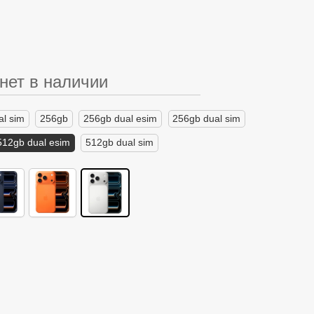
нет в наличии
al sim
256gb
256gb dual esim
256gb dual sim
512gb dual esim
512gb dual sim