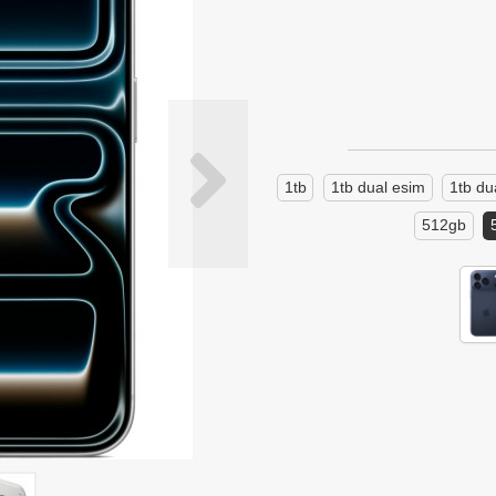
1tb
1tb dual esim
1tb du
512gb