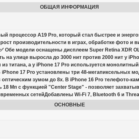
ОБЩАЯ ИНФОРМАЦИЯ
вый процессор A19 Pro, который стал быстрее и энер
ост производительности в играх, обработке фото и ви
✅ Обе модели оснащены дисплеем Super Retina XDR OLE
ть на улице выросла до 3000 нит против 2000 нит у iPh
 из титана, а у iPhone 17 Pro используется монолит
В iPhone 17 Pro установлены три 48-мегапиксельных м
оптическим зумом до 8x. В iPhone 16 Pro телефото-к
 18 Мп с функцией "Center Stage" - позволяет захват
временных сетейДобавлены Wi-Fi 7, Bluetooth 6 и Thre
ОСНОВНЫЕ