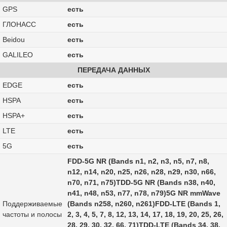
GPS
есть
ГЛОНАСС
есть
Beidou
есть
GALILEO
есть
ПЕРЕДАЧА ДАННЫХ
EDGE
есть
HSPA
есть
HSPA+
есть
LTE
есть
5G
есть
FDD‑5G NR (Bands n1, n2, n3, n5, n7, n8,
n12, n14, n20, n25, n26, n28, n29, n30, n66,
n70, n71, n75)TDD‑5G NR (Bands n38, n40,
n41, n48, n53, n77, n78, n79)5G NR mmWave
Поддерживаемые
(Bands n258, n260, n261)FDD‑LTE (Bands 1,
частоты и полосы
2, 3, 4, 5, 7, 8, 12, 13, 14, 17, 18, 19, 20, 25, 26,
28, 29, 30, 32, 66, 71)TDD‑LTE (Bands 34, 38,