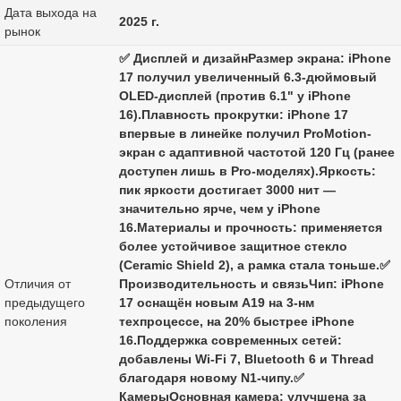
Дата выхода на
2025 г.
рынок
✅ Дисплей и дизайнРазмер экрана: iPhone
17 получил увеличенный 6.3-дюймовый
OLED-дисплей (против 6.1" у iPhone
16).Плавность прокрутки: iPhone 17
впервые в линейке получил ProMotion-
экран с адаптивной частотой 120 Гц (ранее
доступен лишь в Pro-моделях).Яркость:
пик яркости достигает 3000 нит —
значительно ярче, чем у iPhone
16.Материалы и прочность: применяется
более устойчивое защитное стекло
(Ceramic Shield 2), а рамка стала тоньше.✅
Отличия от
Производительность и связьЧип: iPhone
предыдущего
17 оснащён новым A19 на 3-нм
поколения
техпроцессе, на 20% быстрее iPhone
16.Поддержка современных сетей:
добавлены Wi-Fi 7, Bluetooth 6 и Thread
благодаря новому N1-чипу.✅
КамерыОсновная камера: улучшена за