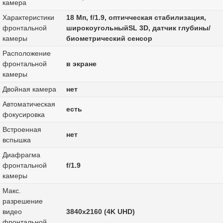
камера
Характеристики
18 Мп, f/1.9, оптичческая стабилизация,
фронтальной
широкоугольныйSL 3D, датчик глубины/
камеры
биометрический сенсор
Расположение
фронтальной
в экране
камеры
Двойная камера
нет
Автоматическая
есть
фокусировка
Встроенная
нет
вспышка
Диафрагма
фронтальной
f/1.9
камеры
Макс.
разрешение
видео
3840x2160 (4K UHD)
фронтальной