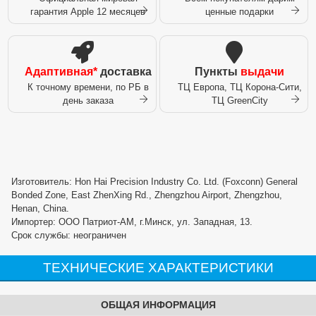
гарантия Apple 12 месяцев
ценные подарки
Адаптивная*
доставка
Пункты
выдачи
К точному времени, по РБ в
ТЦ Европа, ТЦ Корона-Сити,
день заказа
ТЦ GreenCity
Изготовитель: Hon Hai Precision Industry Co. Ltd. (Foxconn) General
Bonded Zone, East ZhenXing Rd., Zhengzhou Airport, Zhengzhou,
Henan, China.
Импортер: ООО Патриот-АМ, г.Минск, ул. Западная, 13.
Срок службы: неограничен
ТЕХНИЧЕСКИЕ ХАРАКТЕРИСТИКИ
ОБЩАЯ ИНФОРМАЦИЯ