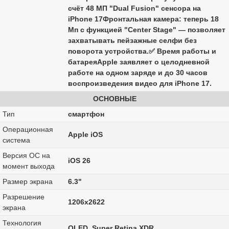
счёт 48 МП "Dual Fusion" сенсора на
iPhone 17Фронтальная камера: теперь 18
Мп с функцией "Center Stage" — позволяет
захватывать пейзажные селфи без
поворота устройства.✅ Время работы и
батареяApple заявляет о целодневной
работе на одном заряде и до 30 часов
воспроизведения видео для iPhone 17.
ОСНОВНЫЕ
Тип
смартфон
Операционная
Apple iOS
система
Версия ОС на
iOS 26
момент выхода
Размер экрана
6.3"
Разрешение
1206x2622
экрана
Технология
OLED, Super Retina XDR