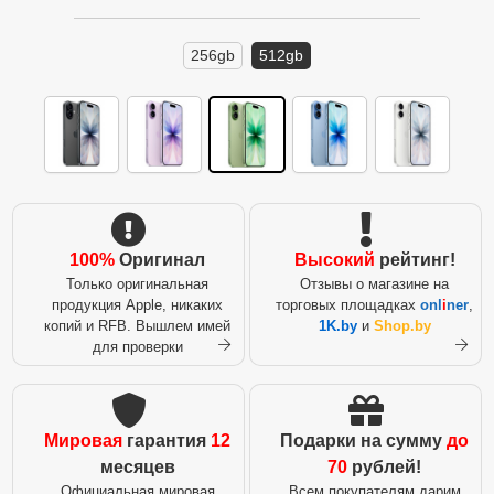
256gb
512gb
100%
Оригинал
Высокий
рейтинг!
Только оригинальная
Отзывы о магазине на
продукция Apple, никаких
торговых площадках
onl
i
ner
,
копий и RFB. Вышлем имей
1K.by
и
Shop.by
для проверки
Мировая
гарантия
12
Подарки на сумму
до
месяцев
70
рублей!
Официальная мировая
Всем покупателям дарим