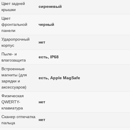
Цвет задней
сиреневый
крышки
Цвет
фронтальной
черный
панели
Ударопрочный
нет
корпус
Пыле- и
есть, IP68
влагозащита
Встроенные
магниты (для
есть, Apple MagSafe
зарядки и
аксессуаров)
Физическая
QWERTY-
нет
клавиатура
Сканер отпечатка
нет
пальца