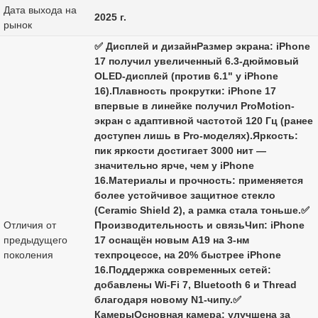
Дата выхода на
2025 г.
рынок
✅ Дисплей и дизайнРазмер экрана: iPhone
17 получил увеличенный 6.3-дюймовый
OLED-дисплей (против 6.1" у iPhone
16).Плавность прокрутки: iPhone 17
впервые в линейке получил ProMotion-
экран с адаптивной частотой 120 Гц (ранее
доступен лишь в Pro-моделях).Яркость:
пик яркости достигает 3000 нит —
значительно ярче, чем у iPhone
16.Материалы и прочность: применяется
более устойчивое защитное стекло
(Ceramic Shield 2), а рамка стала тоньше.✅
Отличия от
Производительность и связьЧип: iPhone
предыдущего
17 оснащён новым A19 на 3-нм
поколения
техпроцессе, на 20% быстрее iPhone
16.Поддержка современных сетей:
добавлены Wi-Fi 7, Bluetooth 6 и Thread
благодаря новому N1-чипу.✅
КамерыОсновная камера: улучшена за