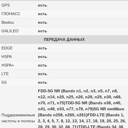
GPS
есть
ГЛОНАСС
есть
Beidou
есть
GALILEO
есть
ПЕРЕДАЧА ДАННЫХ
EDGE
есть
HSPA
есть
HSPA+
есть
LTE
есть
5G
есть
FDD‑5G NR (Bands n1, n2, n3, n5, n7, n8,
n12, n14, n20, n25, n26, n28, n29, n30, n66,
n70, n71, n75)TDD‑5G NR (Bands n38, n40,
n41, n48, n53, n77, n78, n79)5G NR mmWave
Поддерживаемые
(Bands n258, n260, n261)FDD‑LTE (Bands 1,
частоты и полосы
2, 3, 4, 5, 7, 8, 12, 13, 14, 17, 18, 19, 20, 25, 26,
28, 29, 30, 32, 66, 71)TDD‑LTE (Bands 34, 38,