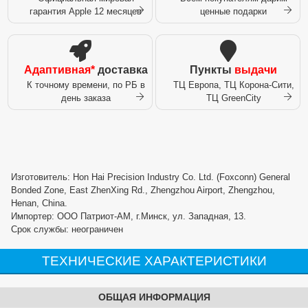
гарантия Apple 12 месяцев
ценные подарки
Адаптивная*
доставка
Пункты
выдачи
К точному времени, по РБ в
ТЦ Европа, ТЦ Корона-Сити,
день заказа
ТЦ GreenCity
Изготовитель: Hon Hai Precision Industry Co. Ltd. (Foxconn) General
Bonded Zone, East ZhenXing Rd., Zhengzhou Airport, Zhengzhou,
Henan, China.
Импортер: ООО Патриот-АМ, г.Минск, ул. Западная, 13.
Срок службы: неограничен
ТЕХНИЧЕСКИЕ ХАРАКТЕРИСТИКИ
ОБЩАЯ ИНФОРМАЦИЯ