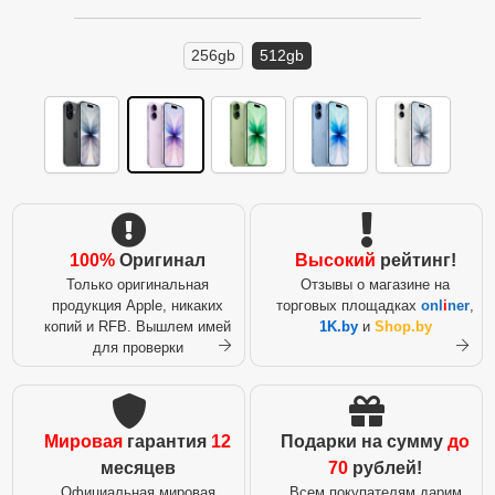
256gb
512gb
100%
Оригинал
Высокий
рейтинг!
Только оригинальная
Отзывы о магазине на
продукция Apple, никаких
торговых площадках
onl
i
ner
,
копий и RFB. Вышлем имей
1K.by
и
Shop.by
для проверки
Мировая
гарантия
12
Подарки на сумму
до
месяцев
70
рублей!
Официальная мировая
Всем покупателям дарим