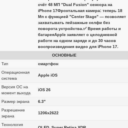
счёт 48 МП "Dual Fusion" сенсора на
iPhone 17Фронтальная камера: теперь 18
Мп с функцией "Center Stage" — позволяет
захватывать пейзажные селфи без
поворота устройства.✅ Время работы и
батареяApple заявляет о целодневной
работе на одном заряде и до 30 часов
воспроизведения видео для iPhone 17.
ОСНОВНЫЕ
Тип
смартфон
Операционная
Apple iOS
система
Версия ОС на
iOS 26
момент выхода
Размер экрана
6.3"
Разрешение
1206x2622
экрана
Технология
OLED, Super Retina XDR