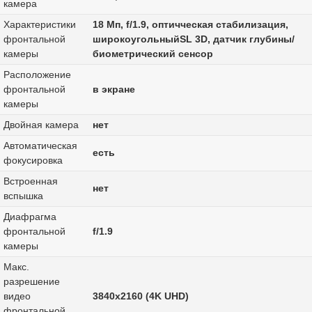
камера
Характеристики
18 Мп, f/1.9, оптичческая стабилизация,
фронтальной
широкоугольныйSL 3D, датчик глубины/
камеры
биометрический сенсор
Расположение
фронтальной
в экране
камеры
Двойная камера
нет
Автоматическая
есть
фокусировка
Встроенная
нет
вспышка
Диафрагма
фронтальной
f/1.9
камеры
Макс.
разрешение
видео
3840x2160 (4K UHD)
фронтальной