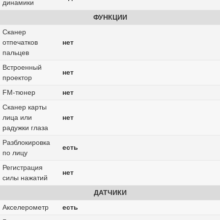
динамики
ФУНКЦИИ
Сканер
отпечатков
нет
пальцев
Встроенный
нет
проектор
FM-тюнер
нет
Сканер карты
лица или
нет
радужки глаза
Разблокировка
есть
по лицу
Регистрация
нет
силы нажатий
ДАТЧИКИ
Акселерометр
есть