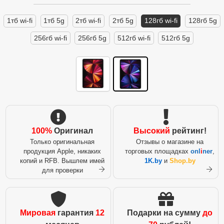
1тб wi-fi
1тб 5g
2тб wi-fi
2тб 5g
128гб wi-fi
128гб 5g
256гб wi-fi
256гб 5g
512гб wi-fi
512гб 5g
100%
Оригинал
Высокий
рейтинг!
Только оригинальная
Отзывы о магазине на
продукция Apple, никаких
торговых площадках
onl
i
ner
,
копий и RFB. Вышлем имей
1K.by
и
Shop.by
для проверки
Мировая
гарантия
12
Подарки на сумму
до