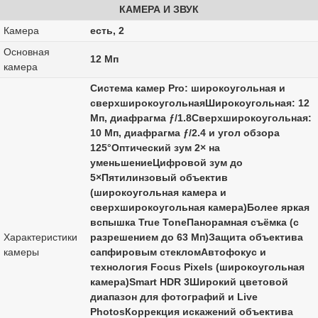
КАМЕРА И ЗВУК
Камера
есть, 2
Основная
12 Мп
камера
Система камер Pro: широкоугольная и
сверхширокоугольнаяШирокоугольная: 12
Мп, диафрагма ƒ/1.8Сверхширокоугольная:
10 Мп, диафрагма ƒ/2.4 и угол обзора
125°Оптический зум 2× на
уменьшениеЦифровой зум до
5×Пятилинзовый объектив
(широкоугольная камера и
сверхширокоугольная камера)Более яркая
вспышка True ToneПанорамная съёмка (с
Характеристики
разрешением до 63 Мп)Защита объектива
камеры
сапфировым стекломАвтофокус и
технология Focus Pixels (широкоугольная
камера)Smart HDR 3Широкий цветовой
диапазон для фотографий и Live
PhotosКоррекция искажений объектива