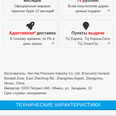
месяцев
70
рублей!
Официальная мировая
Всем покупателям дарим
гарантия Apple 12 месяцев
ценные подарки
Адаптивная*
доставка
Пункты
выдачи
К точному времени, по РБ в
ТЦ Европа, ТЦ Корона-Сити,
день заказа
ТЦ GreenCity
Изготовитель: Hon Hai Precision Industry Co. Ltd. (Foxconn) General
Bonded Zone, East ZhenXing Rd., Zhengzhou Airport, Zhengzhou,
Henan, China.
Импортер: ООО Патриот-АМ, г.Минск, ул. Западная, 13.
Срок службы: неограничен
ТЕХНИЧЕСКИЕ ХАРАКТЕРИСТИКИ