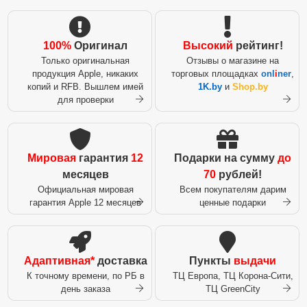
100%
Оригинал
Высокий
рейтинг!
Только оригинальная
Отзывы о магазине на
продукция Apple, никаких
торговых площадках
onl
i
ner
,
копий и RFB. Вышлем имей
1K.by
и
Shop.by
для проверки
Мировая
гарантия
12
Подарки на сумму
до
месяцев
70
рублей!
Официальная мировая
Всем покупателям дарим
гарантия Apple 12 месяцев
ценные подарки
Адаптивная*
доставка
Пункты
выдачи
К точному времени, по РБ в
ТЦ Европа, ТЦ Корона-Сити,
день заказа
ТЦ GreenCity