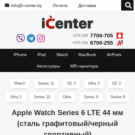
info@i-center.by
Оплата
Доставка
7700-705
+375 (29)
6700-255
+375 (29)
iPhone
iPad
Watch
MacBook
AirPods
Аксессуары
MR-гарнитура
Watch
Series 11
SE 3
Ultra 3
SE 2
Ultra 2
Series 10
Ultra
Series 9
Series 8
Apple Watch Series 6 LTE 44 мм
(сталь графитовый/черный
спортивный)