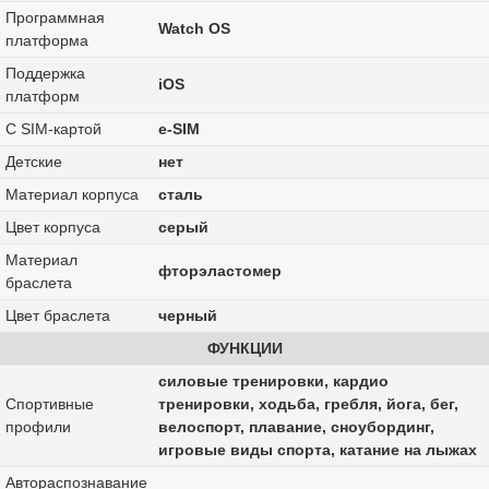
Программная
Watch OS
платформа
Поддержка
iOS
платформ
С SIM-картой
e-SIM
Детские
нет
Материал корпуса
сталь
Цвет корпуса
серый
Материал
фторэластомер
браслета
Цвет браслета
черный
ФУНКЦИИ
силовые тренировки, кардио
Спортивные
тренировки, xодьба, гребля, йога, бег,
профили
велоспорт, плавание, сноубординг,
игровые виды спорта, катание на лыжах
Автораспознавание