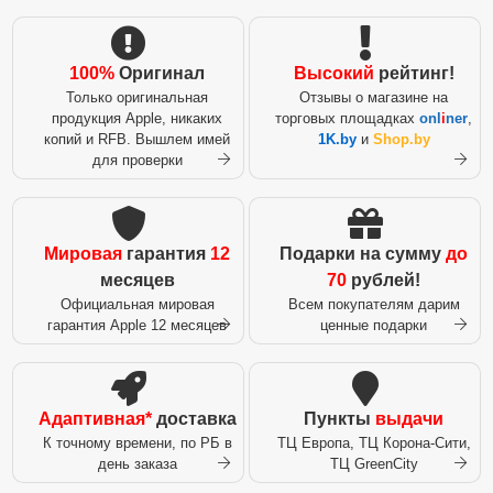
100%
Оригинал
Высокий
рейтинг!
Только оригинальная
Отзывы о магазине на
продукция Apple, никаких
торговых площадках
onl
i
ner
,
копий и RFB. Вышлем имей
1K.by
и
Shop.by
для проверки
Мировая
гарантия
12
Подарки на сумму
до
месяцев
70
рублей!
Официальная мировая
Всем покупателям дарим
гарантия Apple 12 месяцев
ценные подарки
Адаптивная*
доставка
Пункты
выдачи
К точному времени, по РБ в
ТЦ Европа, ТЦ Корона-Сити,
день заказа
ТЦ GreenCity