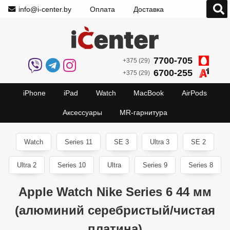
info@i-center.by
Оплата
Доставка
7700-705
+375 (29)
6700-255
+375 (29)
iPhone
iPad
Watch
MacBook
AirPods
Аксессуары
MR-гарнитура
Watch
Series 11
SE 3
Ultra 3
SE 2
Ultra 2
Series 10
Ultra
Series 9
Series 8
Apple Watch Nike Series 6 44 мм
(алюминий серебристый/чистая
платина)