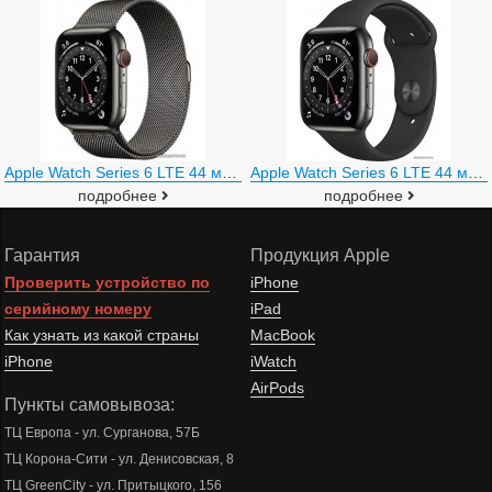
Apple Watch Series 6 LTE 44 мм (сталь графитовый/миланский черный)
Apple Watch Series 6 LTE 44 мм (сталь графитовый/черный спортивный)
подробнее
подробнее
Гарантия
Продукция Apple
Проверить устройство по
iPhone
серийному номеру
iPad
Как узнать из какой страны
MacBook
iPhone
iWatch
AirPods
Пункты самовывоза:
ТЦ Европа - ул. Сурганова, 57Б
ТЦ Корона-Сити - ул. Денисовская, 8
ТЦ GreenCity - ул. Притыцкого, 156