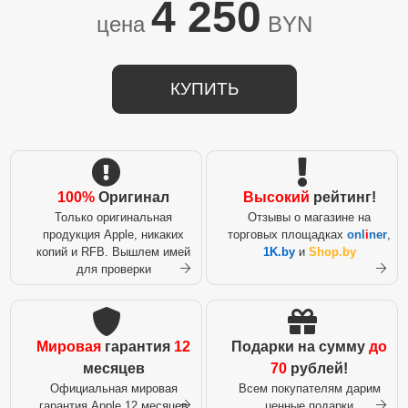
4 250
цена
BYN
КУПИТЬ
100%
Оригинал
Высокий
рейтинг!
Только оригинальная
Отзывы о магазине на
продукция Apple, никаких
торговых площадках
onl
i
ner
,
копий и RFB. Вышлем имей
1K.by
и
Shop.by
для проверки
Мировая
гарантия
12
Подарки на сумму
до
месяцев
70
рублей!
Официальная мировая
Всем покупателям дарим
гарантия Apple 12 месяцев
ценные подарки