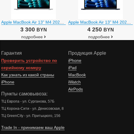
Apple MacBook Air 13" M4 2025 MW0W3
Apple MacBook Air 13" M4 2025 MW133
3 300
4 250
BYN
BYN
подробнее
подробнее
Гарантия
Продукция Apple
Проверить устройство по
iPhone
серийному номеру
iPad
Как узнать из какой страны
MacBook
iPhone
iWatch
AirPods
Пункты самовывоза:
ТЦ Европа - ул. Сурганова, 57Б
ТЦ Корона-Сити - ул. Денисовская, 8
ТЦ GreenCity - ул. Притыцкого, 156
Trade In - принимаем ваш Apple