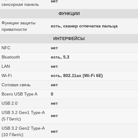
нет
сенсорная панель
ФУНКЦИИ
Функции защиты
есть, сканер отпечатка пальца
приватности
ИНТЕРФЕЙСЫ
NFC
нет
Bluetooth
есть, 5.3
LAN
нет
Wi-Fi
есть, 802.11ax (Wi-Fi 6E)
Сотовая связь
нет
Всего USB Type A
0
USB 2.0
нет
USB 3.2 Gen1 Type-A
нет
(5 Гбит/с)
USB 3.2 Gen2 Type-A
нет
(10 Гбит/с)