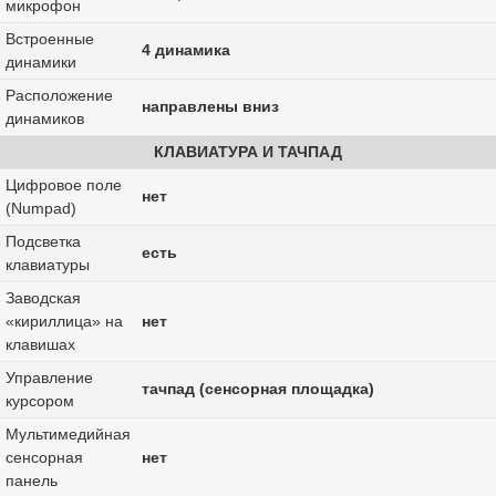
микрофон
Встроенные
4 динамика
динамики
Расположение
направлены вниз
динамиков
КЛАВИАТУРА И ТАЧПАД
Цифровое поле
нет
(Numpad)
Подсветка
есть
клавиатуры
Заводская
«кириллица» на
нет
клавишах
Управление
тачпад (сенсорная площадка)
курсором
Мультимедийная
сенсорная
нет
панель