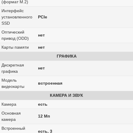
(формат M.2)
Интерфейс
установленного
PCIe
SSD
Оптический
нет
привод (ODD)
Карты памяти
нет
ГРАФИКА
Дискретная
нет
графика
Модель
встроенная
видеокарты
КАМЕРА И ЗВУК
Камера
есть
Основная
12 Мп
камера
Встроенный
есть, 3