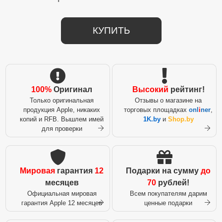
КУПИТЬ
100%
Оригинал
Высокий
рейтинг!
Только оригинальная
Отзывы о магазине на
продукция Apple, никаких
торговых площадках
onl
i
ner
,
копий и RFB. Вышлем имей
1K.by
и
Shop.by
для проверки
Мировая
гарантия
12
Подарки на сумму
до
месяцев
70
рублей!
Официальная мировая
Всем покупателям дарим
гарантия Apple 12 месяцев
ценные подарки