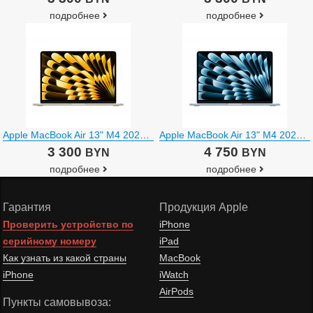
подробнее
подробнее
Apple MacBook Air 13" M4 2025 MW0Y3
Apple MacBook Air 13" M4 2025 MC654
3 300
4 750
BYN
BYN
подробнее
подробнее
Гарантия
Продукция Apple
Проверить устройство по
iPhone
серийному номеру
iPad
Как узнать из какой страны
MacBook
iPhone
iWatch
AirPods
Пункты самовывоза: