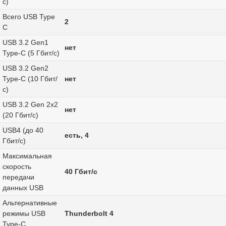
с)
Всего USB Type
2
C
USB 3.2 Gen1
нет
Type-C (5 Гбит/с)
USB 3.2 Gen2
Type-C (10 Гбит/
нет
с)
USB 3.2 Gen 2x2
нет
(20 Гбит/с)
USB4 (до 40
есть, 4
Гбит/с)
Максимальная
скорость
40 Гбит/с
передачи
данных USB
Альтернативные
режимы USB
Thunderbolt 4
Type-C