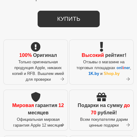
КУПИТЬ
100%
Оригинал
Высокий
рейтинг!
Только оригинальная
Отзывы о магазине на
продукция Apple, никаких
торговых площадках
onl
i
ner
,
копий и RFB. Вышлем имей
1K.by
и
Shop.by
для проверки
Мировая
гарантия
12
Подарки на сумму
до
месяцев
70
рублей!
Официальная мировая
Всем покупателям дарим
гарантия Apple 12 месяцев
ценные подарки