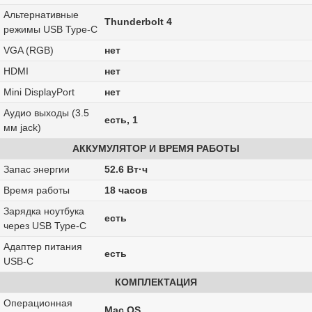
Альтернативные
Thunderbolt 4
режимы USB Type-C
VGA (RGB)
нет
HDMI
нет
Mini DisplayPort
нет
Аудио выходы (3.5
есть, 1
мм jack)
АККУМУЛЯТОР И ВРЕМЯ РАБОТЫ
Запас энергии
52.6 Вт·ч
Время работы
18 часов
Зарядка ноутбука
есть
через USB Type-C
Адаптер питания
есть
USB-C
КОМПЛЕКТАЦИЯ
Операционная
Mac OS