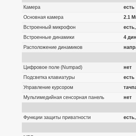
Камера
есть
Основная камера
2.1 М
Встроенный микрофон
есть,
Встроенные динамики
4 ди
Расположение динамиков
напр
Цифровое поле (Numpad)
нет
Подсветка клавиатуры
есть
Управление курсором
тачп
Мультимедийная сенсорная панель
нет
Функции защиты приватности
есть