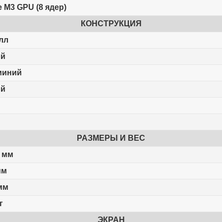
e M3 GPU (8 ядер)
КОНСТРУКЦИЯ
лл
ый
миний
ый
РАЗМЕРЫ И ВЕС
1 мм
мм
 мм
г
ЭКРАН