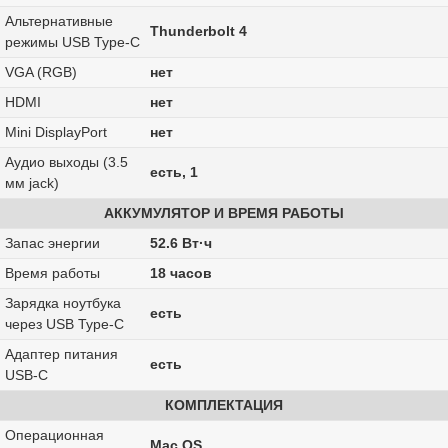
Альтернативные
Thunderbolt 4
режимы USB Type-C
VGA (RGB)
нет
HDMI
нет
Mini DisplayPort
нет
Аудио выходы (3.5
есть, 1
мм jack)
АККУМУЛЯТОР И ВРЕМЯ РАБОТЫ
Запас энергии
52.6 Вт·ч
Время работы
18 часов
Зарядка ноутбука
есть
через USB Type-C
Адаптер питания
есть
USB-C
КОМПЛЕКТАЦИЯ
Операционная
Mac OS