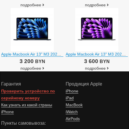
подробнее
подробнее
Apple Macbook Air 13" M3 2024 MRXW3
Apple Macbook Air 13" M3 2024 MXCR3
3 200
3 600
BYN
BYN
подробнее
подробнее
Гарантия
Продукция Apple
Проверить устройство по
iPhone
серийному номеру
iPad
Как узнать из какой страны
MacBook
iPhone
iWatch
AirPods
Пункты самовывоза: