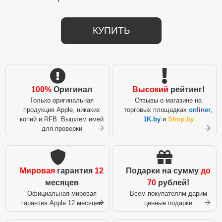
КУПИТЬ
100%
Оригинал
Высокий
рейтинг!
Только оригинальная
Отзывы о магазине на
продукция Apple, никаких
торговых площадках
onl
i
ner
,
копий и RFB. Вышлем имей
1K.by
и
Shop.by
для проверки
Мировая
гарантия
12
Подарки на сумму
до
месяцев
70
рублей!
Официальная мировая
Всем покупателям дарим
гарантия Apple 12 месяцев
ценные подарки