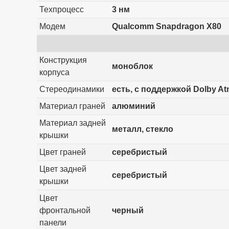
Техпроцесс
3 нм
Модем
Qualcomm Snapdragon X80
Конструкция
моноблок
корпуса
Стереодинамики
есть, с поддержкой Dolby A
Материал граней
алюминий
Материал задней
металл, стекло
крышки
Цвет граней
серебристый
Цвет задней
серебристый
крышки
Цвет
фронтальной
черный
панели