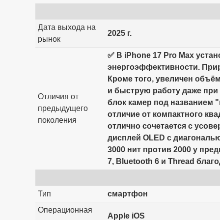
Дата выхода на
2025 г.
рынок
✅ В iPhone 17 Pro Max уста
энергоэффективности. Приро
Кроме того, увеличен объём
и быструю работу даже при
Отличия от
блок камер под названием "
предыдущего
отличие от компактного ква
поколения
отлично сочетается с усов
дисплей OLED с диагональю 
3000 нит против 2000 у пре
7, Bluetooth 6 и Thread благ
Тип
смартфон
Операционная
Apple iOS