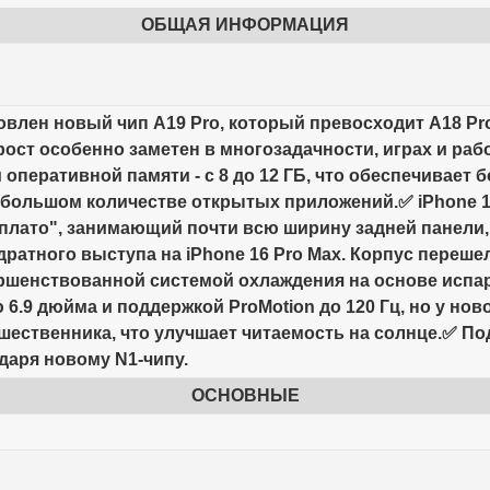
ОБЩАЯ ИНФОРМАЦИЯ
новлен новый чип A19 Pro, который превосходит A18 Pro
ст особенно заметен в многозадачности, играх и раб
 оперативной памяти - с 8 до 12 ГБ, что обеспечивает
 большом количестве открытых приложений.✅ iPhone 1
плато", занимающий почти всю ширину задней панели, 
дратного выступа на iPhone 16 Pro Max. Корпус перешел
ершенствованной системой охлаждения на основе исп
6.9 дюйма и поддержкой ProMotion до 120 Гц, но у нов
дшественника, что улучшает читаемость на солнце.✅ 
одаря новому N1-чипу.
ОСНОВНЫЕ