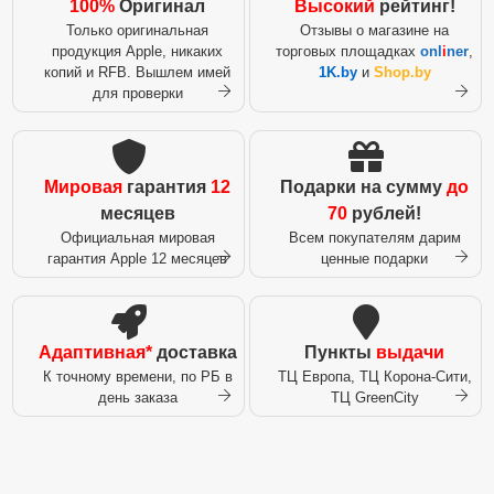
100%
Оригинал
Высокий
рейтинг!
Только оригинальная
Отзывы о магазине на
продукция Apple, никаких
торговых площадках
onl
i
ner
,
копий и RFB. Вышлем имей
1K.by
и
Shop.by
для проверки
Мировая
гарантия
12
Подарки на сумму
до
месяцев
70
рублей!
Официальная мировая
Всем покупателям дарим
гарантия Apple 12 месяцев
ценные подарки
Адаптивная*
доставка
Пункты
выдачи
К точному времени, по РБ в
ТЦ Европа, ТЦ Корона-Сити,
день заказа
ТЦ GreenCity