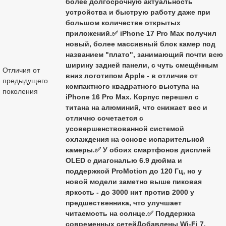
более долгосрочную актуальность
устройства и быструю работу даже при
большом количестве открытых
приложений.✅ iPhone 17 Pro Max получил
новый, более массивный блок камер под
названием "плато", занимающий почти всю
ширину задней панели, с чуть смещённым
Отличия от
вниз логотипом Apple - в отличие от
предыдущего
компактного квадратного выступа на
поколения
iPhone 16 Pro Max. Корпус перешел с
титана на алюминий, что снижает вес и
отлично сочетается с
усовершенствованной системой
охлаждения на основе испарительной
камеры.✅ У обоих смартфонов дисплей
OLED с диагональю 6.9 дюйма и
поддержкой ProMotion до 120 Гц, но у
новой модели заметно выше пиковая
яркость - до 3000 нит против 2000 у
предшественника, что улучшает
читаемость на солнце.✅ Поддержка
современных сетейДобавлены Wi-Fi 7,