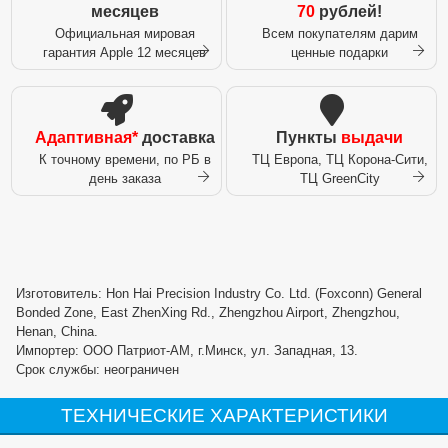
месяцев
70
рублей!
Официальная мировая
Всем покупателям дарим
гарантия Apple 12 месяцев
ценные подарки
Адаптивная*
доставка
Пункты
выдачи
К точному времени, по РБ в
ТЦ Европа, ТЦ Корона-Сити,
день заказа
ТЦ GreenCity
Изготовитель: Hon Hai Precision Industry Co. Ltd. (Foxconn) General
Bonded Zone, East ZhenXing Rd., Zhengzhou Airport, Zhengzhou,
Henan, China.
Импортер: ООО Патриот-АМ, г.Минск, ул. Западная, 13.
Срок службы: неограничен
ТЕХНИЧЕСКИЕ ХАРАКТЕРИСТИКИ