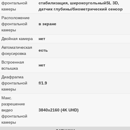
фронтальной
стабилизация, широкоугольныйSL 3D,
камеры
датчик глубины/биометрический сенсор
Расположение
фронтальной
в экране
камеры
Двойная камера
нет
Автоматическая
есть
фокусировка
Встроенная
нет
вспышка
Диафрагма
фронтальной
f/1.9
камеры
Макс.
разрешение
видео
3840x2160 (4K UHD)
фронтальной
камеры