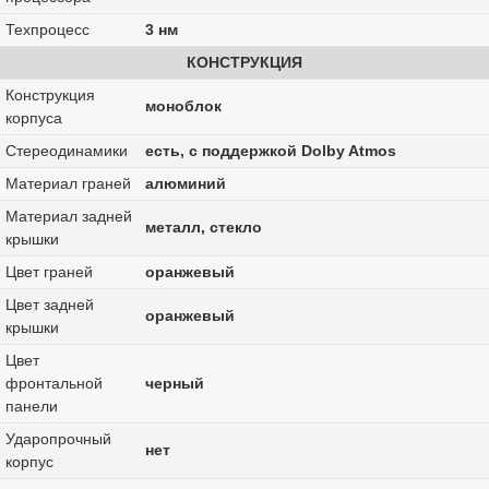
Техпроцесс
3 нм
КОНСТРУКЦИЯ
Конструкция
моноблок
корпуса
Стереодинамики
есть, с поддержкой Dolby Atmos
Материал граней
алюминий
Материал задней
металл, стекло
крышки
Цвет граней
оранжевый
Цвет задней
оранжевый
крышки
Цвет
фронтальной
черный
панели
Ударопрочный
нет
корпус