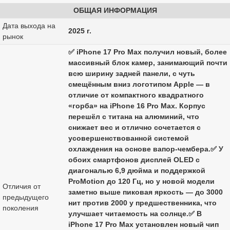
ОБЩАЯ ИНФОРМАЦИЯ
Дата выхода на
2025 г.
рынок
✅ iPhone 17 Pro Max получил новый, более
массивный блок камер, занимающий почти
всю ширину задней панели, с чуть
смещённым вниз логотипом Apple — в
отличие от компактного квадратного
«горба» на iPhone 16 Pro Max. Корпус
перешёл с титана на алюминий, что
снижает вес и отлично сочетается с
усовершенствованной системой
охлаждения на основе вапор-чембера.✅ У
обоих смартфонов дисплей OLED с
диагональю 6,9 дюйма и поддержкой
ProMotion до 120 Гц, но у новой модели
Отличия от
заметно выше пиковая яркость — до 3000
предыдущего
нит против 2000 у предшественника, что
поколения
улучшает читаемость на солнце.✅ В
iPhone 17 Pro Max установлен новый чип