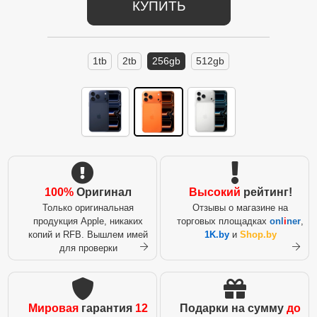
КУПИТЬ
1tb
2tb
256gb
512gb
100%
Оригинал
Высокий
рейтинг!
Только оригинальная
Отзывы о магазине на
продукция Apple, никаких
торговых площадках
onl
i
ner
,
копий и RFB. Вышлем имей
1K.by
и
Shop.by
для проверки
Мировая
гарантия
12
Подарки на сумму
до