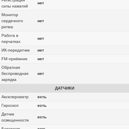
нет
силы нажатий
Монитор
сердечного
нет
ритма
Работа в
нет
перчатках
ИК-передатчик
нет
FM-приёмник
нет
Обратная
беспроводная
нет
зарядка
ДАТЧИКИ
Акселерометр
есть
Гироскоп
есть
Датчик
есть
освещенности
Барометр
есть