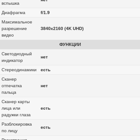
вспышка
Диафрагма
f/1.9
Максимальное
разрешение
3840x2160 (4K UHD)
видео
ФУНКЦИИ
Светодиодный
нет
индикатор
Стереодинамики
есть
Сканер
отпечатка
нет
пальца
Сканер карты
лица или
есть
радужки глаза
Разблокировка
есть
по лицу
Регистрация