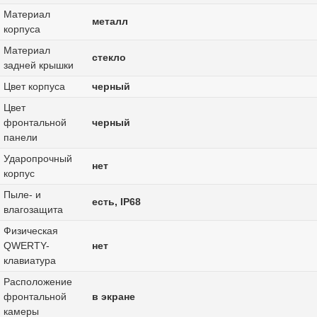
Материал
металл
корпуса
Материал
стекло
задней крышки
Цвет корпуса
черный
Цвет
фронтальной
черный
панели
Ударопрочный
нет
корпус
Пыле- и
есть, IP68
влагозащита
Физическая
QWERTY-
нет
клавиатура
Расположение
фронтальной
в экране
камеры