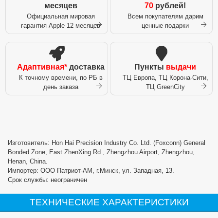
месяцев
70
рублей!
Официальная мировая
Всем покупателям дарим
гарантия Apple 12 месяцев
ценные подарки
Адаптивная*
доставка
Пункты
выдачи
К точному времени, по РБ в
ТЦ Европа, ТЦ Корона-Сити,
день заказа
ТЦ GreenCity
Изготовитель: Hon Hai Precision Industry Co. Ltd. (Foxconn) General
Bonded Zone, East ZhenXing Rd., Zhengzhou Airport, Zhengzhou,
Henan, China.
Импортер: ООО Патриот-АМ, г.Минск, ул. Западная, 13.
Срок службы: неограничен
ТЕХНИЧЕСКИЕ ХАРАКТЕРИСТИКИ