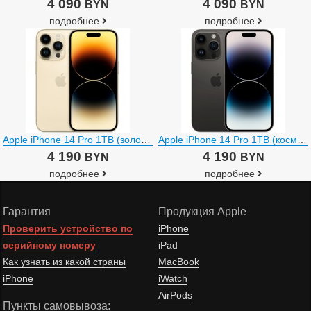
4 090
4 090
BYN
BYN
подробнее
подробнее
Apple iPhone 14 Pro 1TB (золотистый)
Apple iPhone 14 Pro 1TB (космический черный)
4 190
4 190
BYN
BYN
подробнее
подробнее
Гарантия
Продукция Apple
Проверить устройство по
iPhone
серийному номеру
iPad
Как узнать из какой страны
MacBook
iPhone
iWatch
AirPods
Пункты самовывоза: