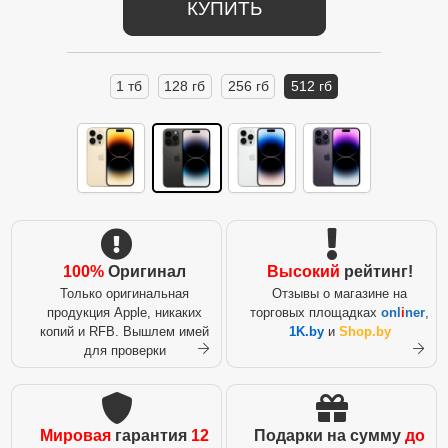
КУПИТЬ
1 тб
128 гб
256 гб
512 гб
100%
Оригинал
Высокий
рейтинг!
Только оригинальная
Отзывы о магазине на
продукция Apple, никаких
торговых площадках
onl
i
ner
,
копий и RFB. Вышлем имей
1K.by
и
Shop.by
для проверки
Мировая
гарантия
12
Подарки на сумму
до