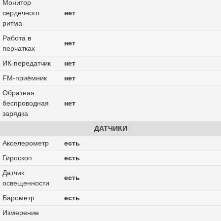
Монитор
сердечного
нет
ритма
Работа в
нет
перчатках
ИК-передатчик
нет
FM-приёмник
нет
Обратная
беспроводная
нет
зарядка
ДАТЧИКИ
Акселерометр
есть
Гироскоп
есть
Датчик
есть
освещенности
Барометр
есть
Измерение