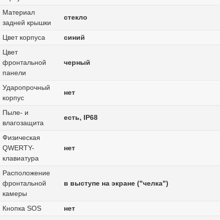
Материал
стекло
задней крышки
Цвет корпуса
синий
Цвет
фронтальной
черный
панели
Ударопрочный
нет
корпус
Пыле- и
есть, IP68
влагозащита
Физическая
QWERTY-
нет
клавиатура
Расположение
фронтальной
в выступе на экране ("челка")
камеры
Кнопка SOS
нет