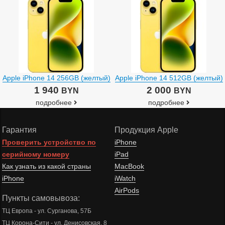
Apple iPhone 14 256GB (желтый)
Apple iPhone 14 512GB (желтый)
1 940
2 000
BYN
BYN
подробнее
подробнее
Гарантия
Продукция Apple
Проверить устройство по
iPhone
серийному номеру
iPad
Как узнать из какой страны
MacBook
iPhone
iWatch
AirPods
Пункты самовывоза:
ТЦ Европа - ул. Сурганова, 57Б
ТЦ Корона-Сити - ул. Денисовская, 8