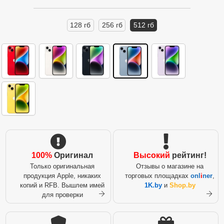
128 гб
256 гб
512 гб
100%
Оригинал
Высокий
рейтинг!
Только оригинальная
Отзывы о магазине на
продукция Apple, никаких
торговых площадках
onl
i
ner
,
копий и RFB. Вышлем имей
1K.by
и
Shop.by
для проверки