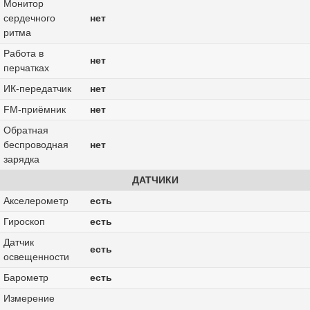
Монитор
сердечного
нет
ритма
Работа в
нет
перчатках
ИК-передатчик
нет
FM-приёмник
нет
Обратная
беспроводная
нет
зарядка
ДАТЧИКИ
Акселерометр
есть
Гироскоп
есть
Датчик
есть
освещенности
Барометр
есть
Измерение