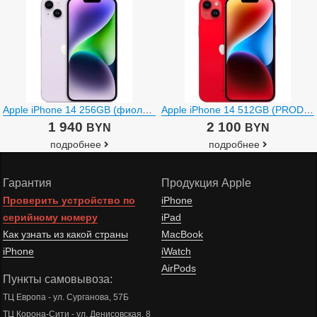
Apple iPhone 14 256GB (фиолетовый)
Apple iPhone 14 512GB (PRODUCT)RED
1 940
2 100
BYN
BYN
подробнее
подробнее
Гарантия
Продукция Apple
Проверить устройство по
iPhone
серийному номеру
iPad
Как узнать из какой страны
MacBook
iPhone
iWatch
AirPods
Пункты самовывоза:
ТЦ Европа - ул. Сурганова, 57Б
ТЦ Корона-Сити - ул. Денисовская, 8