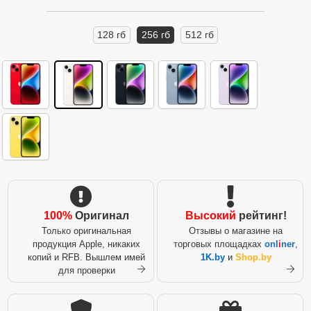
128 гб
256 гб
512 гб
100%
Оригинал
Высокий
рейтинг!
Только оригинальная
Отзывы о магазине на
продукция Apple, никаких
торговых площадках
onl
i
ner
,
копий и RFB. Вышлем имей
1K.by
и
Shop.by
для проверки