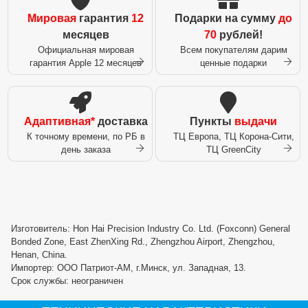
Мировая
гарантия
12
Подарки на сумму
до
месяцев
70
рублей!
Официальная мировая
Всем покупателям дарим
гарантия Apple 12 месяцев
ценные подарки
Адаптивная*
доставка
Пункты
выдачи
К точному времени, по РБ в
ТЦ Европа, ТЦ Корона-Сити,
день заказа
ТЦ GreenCity
Изготовитель: Hon Hai Precision Industry Co. Ltd. (Foxconn) General
Bonded Zone, East ZhenXing Rd., Zhengzhou Airport, Zhengzhou,
Henan, China.
Импортер: ООО Патриот-АМ, г.Минск, ул. Западная, 13.
Срок службы: неограничен