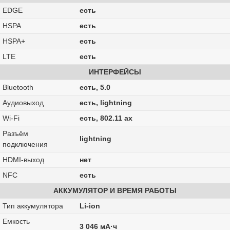
EDGE
есть
HSPA
есть
HSPA+
есть
LTE
есть
ИНТЕРФЕЙСЫ
Bluetooth
есть, 5.0
Аудиовыход
есть, lightning
Wi-Fi
есть, 802.11 ax
Разъём
lightning
подключения
HDMI-выход
нет
NFC
есть
АККУМУЛЯТОР И ВРЕМЯ РАБОТЫ
Тип аккумулятора
Li-ion
Емкость
3 046 мА·ч