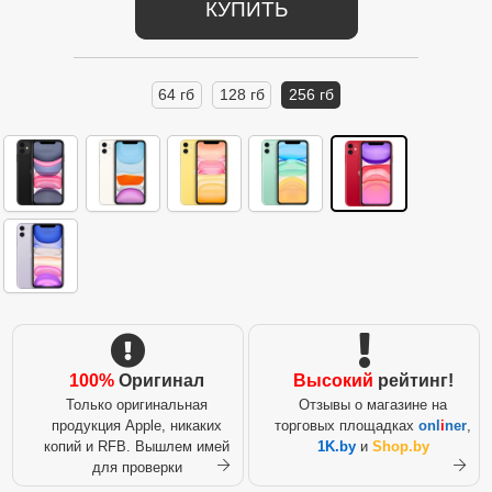
КУПИТЬ
64 гб
128 гб
256 гб
100%
Оригинал
Высокий
рейтинг!
Только оригинальная
Отзывы о магазине на
продукция Apple, никаких
торговых площадках
onl
i
ner
,
копий и RFB. Вышлем имей
1K.by
и
Shop.by
для проверки