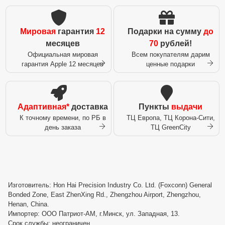
Мировая
гарантия
12
Подарки на сумму
до
месяцев
70
рублей!
Официальная мировая
Всем покупателям дарим
гарантия Apple 12 месяцев
ценные подарки
Адаптивная*
доставка
Пункты
выдачи
К точному времени, по РБ в
ТЦ Европа, ТЦ Корона-Сити,
день заказа
ТЦ GreenCity
Изготовитель: Hon Hai Precision Industry Co. Ltd. (Foxconn) General
Bonded Zone, East ZhenXing Rd., Zhengzhou Airport, Zhengzhou,
Henan, China.
Импортер: ООО Патриот-АМ, г.Минск, ул. Западная, 13.
Срок службы: неограничен