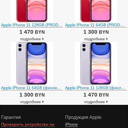
Apple iPhone 11 128GB (PRODUCT)RED™
Apple iPhone 11 64GB (PRODUCT)RED™
1 470
1 300
BYN
BYN
подробнее
подробнее
Apple iPhone 11 64GB (фиолетовый)
Apple iPhone 11 128GB (фиолетовый)
1 300
1 470
BYN
BYN
подробнее
подробнее
Гарантия
Продукция Apple
Проверить устройство по
iPhone