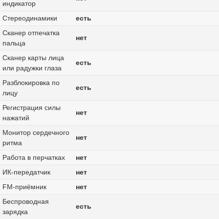
индикатор
Стереодинамики
есть
Сканер отпечатка
нет
пальца
Сканер карты лица
есть
или радужки глаза
Разблокировка по
есть
лицу
Регистрация силы
нет
нажатий
Монитор сердечного
нет
ритма
Работа в перчатках
нет
ИК-передатчик
нет
FM-приёмник
нет
Беспроводная
есть
зарядка