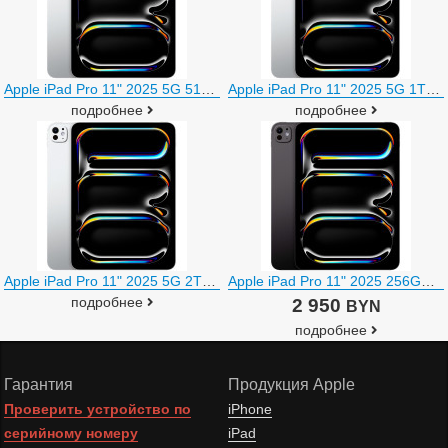
Apple iPad Pro 11" 2025 5G 512GB (серебристый)
Apple iPad Pro 11" 2025 5G 1TB (серебристый)
подробнее
подробнее
Apple iPad Pro 11" 2025 5G 2TB (серебристый)
Apple iPad Pro 11" 2025 256GB (черный космос)
подробнее
2 950
BYN
подробнее
Гарантия
Продукция Apple
Проверить устройство по
iPhone
серийному номеру
iPad