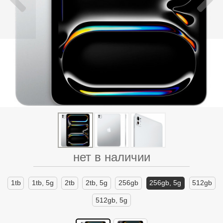
нет в наличии
1tb
1tb, 5g
2tb
2tb, 5g
256gb
256gb, 5g
512gb
512gb, 5g