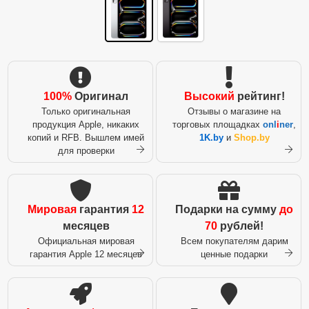
100%
Оригинал
Высокий
рейтинг!
Только оригинальная
Отзывы о магазине на
продукция Apple, никаких
торговых площадках
onl
i
ner
,
копий и RFB. Вышлем имей
1K.by
и
Shop.by
для проверки
Мировая
гарантия
12
Подарки на сумму
до
месяцев
70
рублей!
Официальная мировая
Всем покупателям дарим
гарантия Apple 12 месяцев
ценные подарки