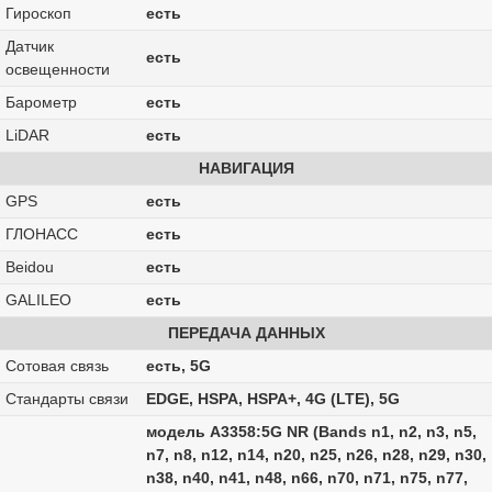
Гироскоп
есть
Датчик
есть
освещенности
Барометр
есть
LiDAR
есть
НАВИГАЦИЯ
GPS
есть
ГЛОНАСС
есть
Beidou
есть
GALILEO
есть
ПЕРЕДАЧА ДАННЫХ
Сотовая связь
есть, 5G
Стандарты связи
EDGE, HSPA, HSPA+, 4G (LTE), 5G
модель A3358:5G NR (Bands n1, n2, n3, n5,
n7, n8, n12, n14, n20, n25, n26, n28, n29, n30,
n38, n40, n41, n48, n66, n70, n71, n75, n77,