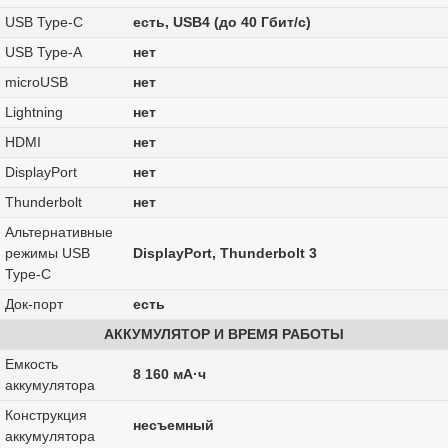
USB Type-C
есть, USB4 (до 40 Гбит/с)
USB Type-A
нет
microUSB
нет
Lightning
нет
HDMI
нет
DisplayPort
нет
Thunderbolt
нет
Альтернативные
режимы USB
DisplayPort, Thunderbolt 3
Type-C
Док-порт
есть
АККУМУЛЯТОР И ВРЕМЯ РАБОТЫ
Емкость
8 160 мА·ч
аккумулятора
Конструкция
несъемный
аккумулятора