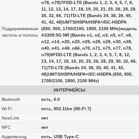
n78, n79)7FDD-LTE (Bands 1, 2, 3, 4, 5, 7, 8,
11, 12, 13, 14, 17, 18, 19, 20, 21, 25, 26, 28, 29,
30, 32, 66, 71)TD-LTE (Bands 34, 38, 39, 40,
41, 42, 48)UMTS/HSPA/HSPA+/DC‑HSDPA
Поддерживаемые
(850, 900, 1700/2100, 1900, 2100 MHz)модель
частоты и полосы
A3359:5G NR (Bands n1, n2, n3, n5, n7, n8,
n12, n14, n20, n25, n26, n28, n29, n30, n38,
n40, n41, n48, n66, n70, n71, n75, n77, n78,
n79)6FDD-LTE (Bands 1, 2, 3, 4, 5, 7, 8, 12,
13, 14, 17, 18, 19, 20, 25, 26, 28, 29, 30, 32, 66,
71)TD-LTE (Bands 34, 38, 39, 40, 41, 42,
48)UMTS/HSPA/HSPA+/DC‑HSDPA (850, 900,
1700/2100, 1900, 2100 MHz)
ИНТЕРФЕЙСЫ
Bluetooth
есть, 6.0
Wi-Fi
есть, 802.11be (Wi-Fi 7)
NearLink
нет
NFC
нет
Аудиовыход
есть, USB Type-C