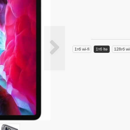
1тб wi-fi
1тб lte
128гб wi-