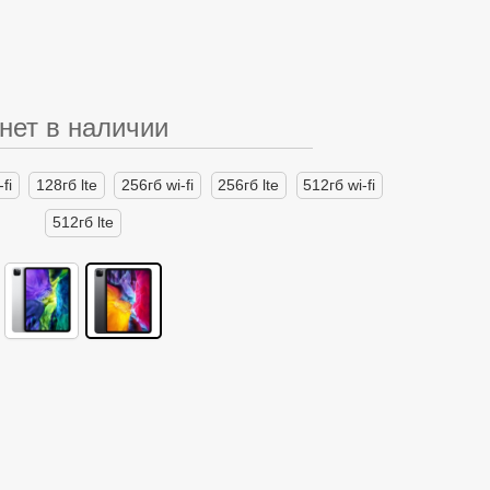
нет в наличии
fi
128гб lte
256гб wi-fi
256гб lte
512гб wi-fi
512гб lte