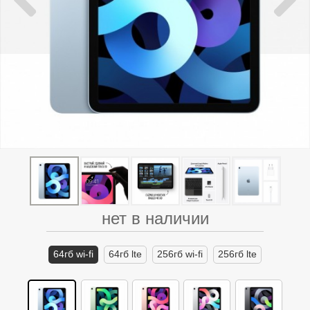
нет в наличии
64гб wi-fi
64гб lte
256гб wi-fi
256гб lte