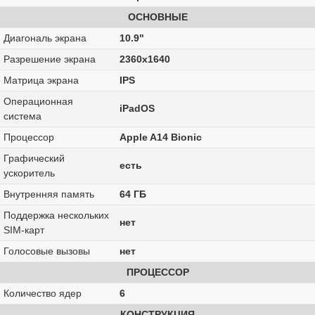
ОСНОВНЫЕ
Диагональ экрана
10.9"
Разрешение экрана
2360x1640
Матрица экрана
IPS
Операционная
iPadOS
система
Процессор
Apple A14 Bionic
Графический
есть
ускоритель
Внутренняя память
64 ГБ
Поддержка нескольких
нет
SIM-карт
Голосовые вызовы
нет
ПРОЦЕССОР
Количество ядер
6
КОНСТРУКЦИЯ