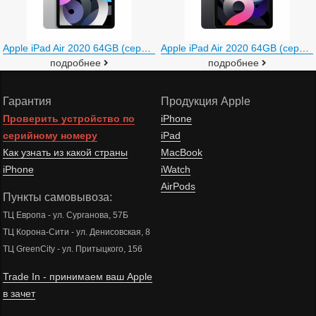
Apple iPad Air 2020 64GB (серебристый)
Apple iPad Air 2020 64GB (серый космос)
подробнее
подробнее
Гарантия
Продукция Apple
Проверить устройство по
iPhone
серийному номеру
iPad
Как узнать из какой страны
MacBook
iPhone
iWatch
AirPods
Пункты самовывоза:
ТЦ Европа - ул. Сурганова, 57Б
ТЦ Корона-Сити - ул. Денисовская, 8
ТЦ GreenCity - ул. Притыцкого, 156
Trade In - принимаем ваш Apple
в зачет