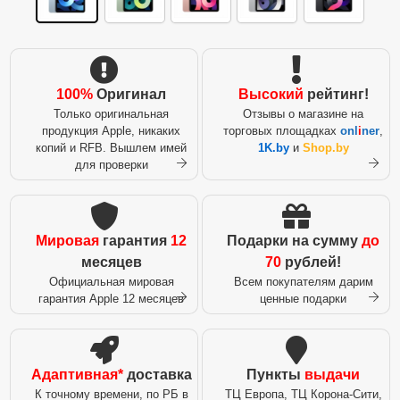
100%
Оригинал
Высокий
рейтинг!
Только оригинальная
Отзывы о магазине на
продукция Apple, никаких
торговых площадках
onl
i
ner
,
копий и RFB. Вышлем имей
1K.by
и
Shop.by
для проверки
Мировая
гарантия
12
Подарки на сумму
до
месяцев
70
рублей!
Официальная мировая
Всем покупателям дарим
гарантия Apple 12 месяцев
ценные подарки
Адаптивная*
доставка
Пункты
выдачи
К точному времени, по РБ в
ТЦ Европа, ТЦ Корона-Сити,