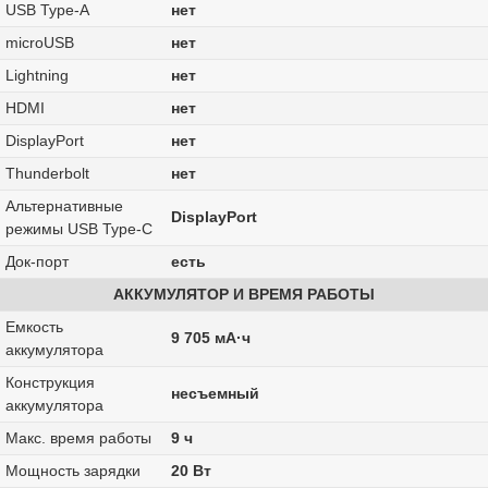
USB Type-A
нет
microUSB
нет
Lightning
нет
HDMI
нет
DisplayPort
нет
Thunderbolt
нет
Альтернативные
DisplayPort
режимы USB Type-C
Док-порт
есть
АККУМУЛЯТОР И ВРЕМЯ РАБОТЫ
Емкость
9 705 мА·ч
аккумулятора
Конструкция
несъемный
аккумулятора
Макс. время работы
9 ч
Мощность зарядки
20 Вт