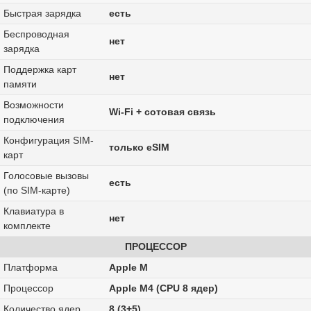
Быстрая зарядка
есть
Беспроводная
нет
зарядка
Поддержка карт
нет
памяти
Возможности
Wi-Fi + сотовая связь
подключения
Конфигурация SIM-
только eSIM
карт
Голосовые вызовы
есть
(по SIM-карте)
Клавиатура в
нет
комплекте
ПРОЦЕССОР
Платформа
Apple M
Процессор
Apple M4 (CPU 8 ядер)
Количество ядер
8 (3+5)