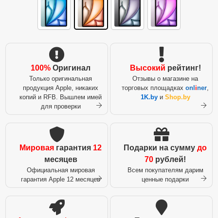
100%
Оригинал
Высокий
рейтинг!
Только оригинальная
Отзывы о магазине на
продукция Apple, никаких
торговых площадках
onl
i
ner
,
копий и RFB. Вышлем имей
1K.by
и
Shop.by
для проверки
Мировая
гарантия
12
Подарки на сумму
до
месяцев
70
рублей!
Официальная мировая
Всем покупателям дарим
гарантия Apple 12 месяцев
ценные подарки