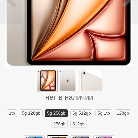
нет в наличии
1tb
5g 128gb
5g 256gb
5g 512gb
5g 1tb
128gb
256gb
512gb