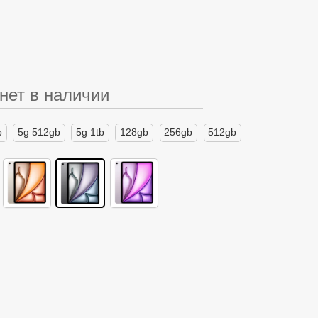
нет в наличии
b
5g 512gb
5g 1tb
128gb
256gb
512gb