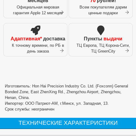
месяцев
70
рублей!
Официальная мировая
Всем покупателям дарим
гарантия Apple 12 месяцев
ценные подарки
Адаптивная*
доставка
Пункты
выдачи
К точному времени, по РБ в
ТЦ Европа, ТЦ Корона-Сити,
день заказа
ТЦ GreenCity
Изготовитель: Hon Hai Precision Industry Co. Ltd. (Foxconn) General
Bonded Zone, East ZhenXing Rd., Zhengzhou Airport, Zhengzhou,
Henan, China.
Импортер: ООО Патриот-АМ, г.Минск, ул. Западная, 13.
Срок службы: неограничен
ТЕХНИЧЕСКИЕ ХАРАКТЕРИСТИКИ