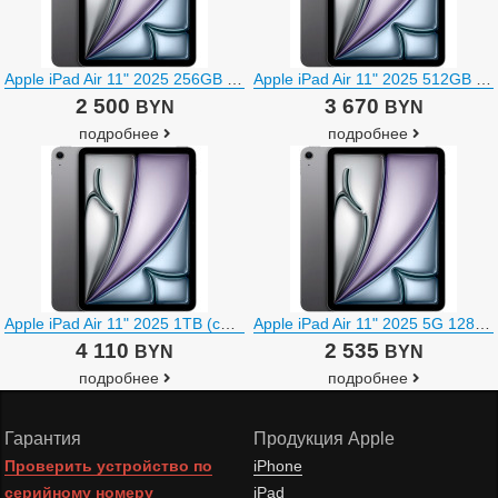
Apple iPad Air 11" 2025 256GB (серый космос)
Apple iPad Air 11" 2025 512GB (серый космос)
2 500
3 670
BYN
BYN
подробнее
подробнее
Apple iPad Air 11" 2025 1TB (серый космос)
Apple iPad Air 11" 2025 5G 128GB (серый космос)
4 110
2 535
BYN
BYN
подробнее
подробнее
Гарантия
Продукция Apple
Проверить устройство по
iPhone
серийному номеру
iPad