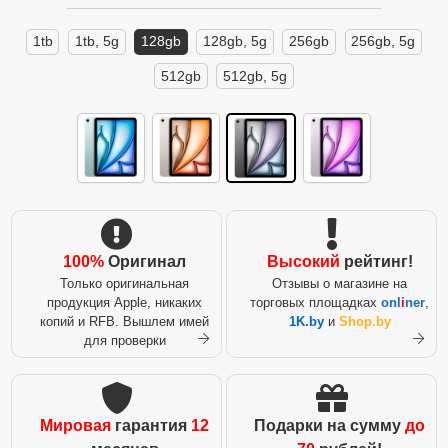
1tb
1tb, 5g
128gb
128gb, 5g
256gb
256gb, 5g
512gb
512gb, 5g
100%
Оригинал
Высокий
рейтинг!
Только оригинальная
Отзывы о магазине на
продукция Apple, никаких
торговых площадках
onl
i
ner
,
копий и RFB. Вышлем имей
1K.by
и
Shop.by
для проверки
Мировая
гарантия
12
Подарки на сумму
до