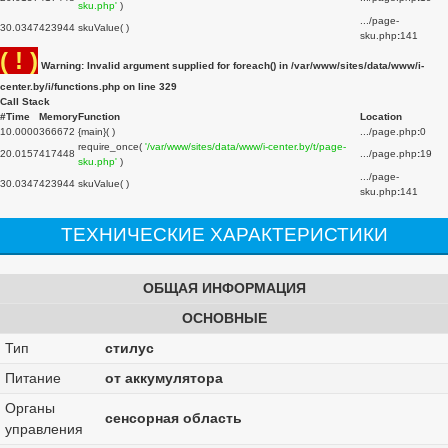
sku.php'
)
.../page-
3
0.0347
423944
skuValue( )
sku.php
:
141
( ! )
Warning: Invalid argument supplied for foreach() in /var/www/sites/data/www/i-
center.by/i/functions.php on line
329
Call Stack
#
Time
Memory
Function
Location
1
0.0000
366672
{main}( )
.../page.php
:
0
require_once(
'/var/www/sites/data/www/i-center.by/t/page-
2
0.0157
417448
.../page.php
:
19
sku.php'
)
.../page-
3
0.0347
423944
skuValue( )
sku.php
:
141
ТЕХНИЧЕСКИЕ ХАРАКТЕРИСТИКИ
ОБЩАЯ ИНФОРМАЦИЯ
ОСНОВНЫЕ
Тип
стилус
Питание
от аккумулятора
Органы
сенсорная область
управления