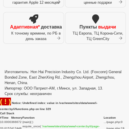
гарантия Apple 12 месяцев
ценные подарки
Адаптивная*
доставка
Пункты
выдачи
К точному времени, по РБ в
ТЦ Европа, ТЦ Корона-Сити,
день заказа
ТЦ GreenCity
Изготовитель: Hon Hai Precision Industry Co. Ltd. (Foxconn) General
Bonded Zone, East ZhenXing Rd., Zhengzhou Airport, Zhengzhou,
Henan, China.
Импортер: ООО Патриот-АМ, г.Минск, ул. Западная, 13.
Срок службы: неограничен
( ! )
Notice: Undefined index: value in /var/www/sites/data/www/i-
center.by/i/functions.php on line
329
Call Stack
#
Time
Memory
Function
Location
1
0.0000
366672
{main}( )
.../page.php
:
0
require_once(
'/var/www/sites/data/www/i-center.by/t/page-
2
0.0157
417448
.../page.php
:
19