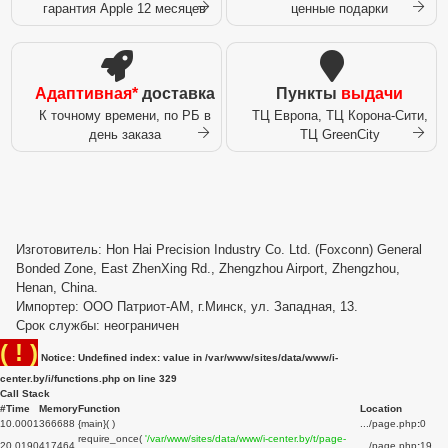
гарантия Apple 12 месяцев
ценные подарки
Адаптивная*
доставка
Пункты
выдачи
К точному времени, по РБ в
ТЦ Европа, ТЦ Корона-Сити,
день заказа
ТЦ GreenCity
Изготовитель: Hon Hai Precision Industry Co. Ltd. (Foxconn) General
Bonded Zone, East ZhenXing Rd., Zhengzhou Airport, Zhengzhou,
Henan, China.
Импортер: ООО Патриот-АМ, г.Минск, ул. Западная, 13.
Срок службы: неограничен
( ! )
Notice: Undefined index: value in /var/www/sites/data/www/i-
center.by/i/functions.php on line
329
Call Stack
#
Time
Memory
Function
Location
1
0.0001
366688
{main}( )
.../page.php
:
0
require_once(
'/var/www/sites/data/www/i-center.by/t/page-
2
0.0190
417464
.../page.php
:
19