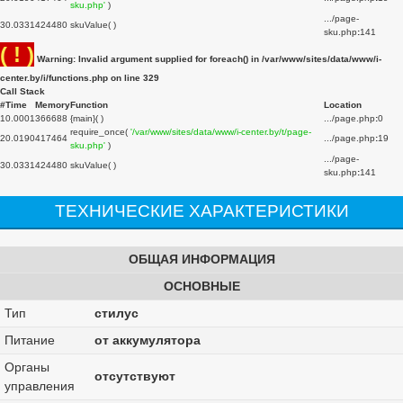
sku.php'
)
.../page-
3
0.0331
424480
skuValue( )
sku.php
:
141
( ! )
Warning: Invalid argument supplied for foreach() in /var/www/sites/data/www/i-
center.by/i/functions.php on line
329
Call Stack
#
Time
Memory
Function
Location
1
0.0001
366688
{main}( )
.../page.php
:
0
require_once(
'/var/www/sites/data/www/i-center.by/t/page-
2
0.0190
417464
.../page.php
:
19
sku.php'
)
.../page-
3
0.0331
424480
skuValue( )
sku.php
:
141
ТЕХНИЧЕСКИЕ ХАРАКТЕРИСТИКИ
ОБЩАЯ ИНФОРМАЦИЯ
ОСНОВНЫЕ
Тип
стилус
Питание
от аккумулятора
Органы
отсутствуют
управления