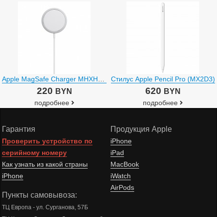
Apple MagSafe Charger MHXH3AM/A
Стилус Apple Pencil Pro (MX2D3)
220
620
BYN
BYN
подробнее
подробнее
Гарантия
Продукция Apple
Проверить устройство по
iPhone
серийному номеру
iPad
Как узнать из какой страны
MacBook
iPhone
iWatch
AirPods
Пункты самовывоза:
ТЦ Европа - ул. Сурганова, 57Б