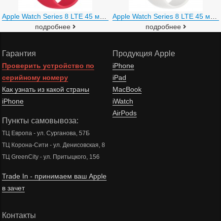
Apple Watch Series 8 LTE 45 мм (алюминиевый корпус, полуночный/красный, спортивный силиконовый ремешок)
Apple Watch Series 8 LTE 45 мм (алюминиевый корпус, полуночный/белый, спортивный силиконовый ремешок)
подробнее
подробнее
Гарантия
Продукция Apple
Проверить устройство по
iPhone
серийному номеру
iPad
Как узнать из какой страны
MacBook
iPhone
iWatch
AirPods
Пункты самовывоза:
ТЦ Европа - ул. Сурганова, 57Б
ТЦ Корона-Сити - ул. Денисовская, 8
ТЦ GreenCity - ул. Притыцкого, 156
Trade In - принимаем ваш Apple
в зачет
Контакты