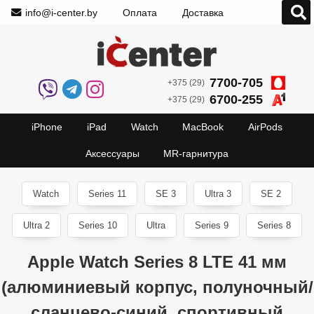
info@i-center.by
Оплата
Доставка
7700-705
+375 (29)
6700-255
+375 (29)
iPhone
iPad
Watch
MacBook
AirPods
Аксессуары
MR-гарнитура
Watch
Series 11
SE 3
Ultra 3
SE 2
Ultra 2
Series 10
Ultra
Series 9
Series 8
Apple Watch Series 8 LTE 41 мм
(алюминиевый корпус, полуночный/
сланцево-синий, спортивный