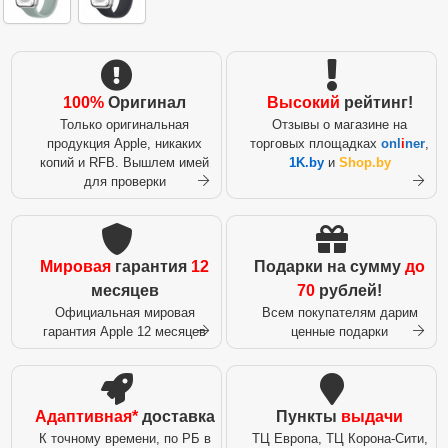
100%
Оригинал
Высокий
рейтинг!
Только оригинальная
Отзывы о магазине на
продукция Apple, никаких
торговых площадках
onl
i
ner
,
копий и RFB. Вышлем имей
1K.by
и
Shop.by
для проверки
Мировая
гарантия
12
Подарки на сумму
до
месяцев
70
рублей!
Официальная мировая
Всем покупателям дарим
гарантия Apple 12 месяцев
ценные подарки
Адаптивная*
доставка
Пункты
выдачи
К точному времени, по РБ в
ТЦ Европа, ТЦ Корона-Сити,