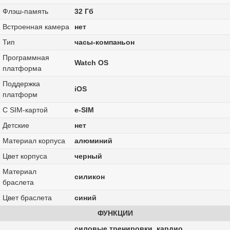
Флэш-память
32 Гб
Встроенная камера
нет
Тип
часы-компаньон
Программная
Watch OS
платформа
Поддержка
iOS
платформ
С SIM-картой
e-SIM
Детские
нет
Материал корпуса
алюминий
Цвет корпуса
черный
Материал
силикон
браслета
Цвет браслета
синий
ФУНКЦИИ
силовые тренировки, кардио