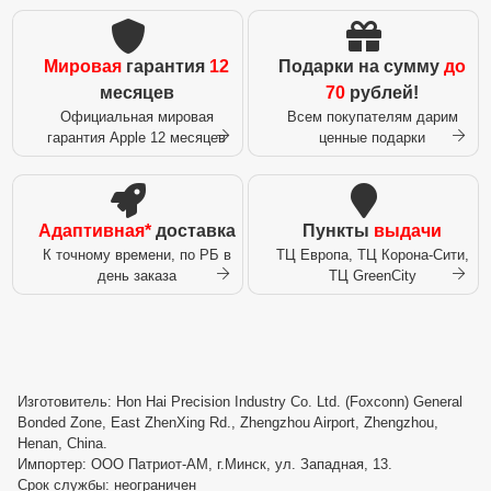
Мировая
гарантия
12
Подарки на сумму
до
месяцев
70
рублей!
Официальная мировая
Всем покупателям дарим
гарантия Apple 12 месяцев
ценные подарки
Адаптивная*
доставка
Пункты
выдачи
К точному времени, по РБ в
ТЦ Европа, ТЦ Корона-Сити,
день заказа
ТЦ GreenCity
Изготовитель: Hon Hai Precision Industry Co. Ltd. (Foxconn) General
Bonded Zone, East ZhenXing Rd., Zhengzhou Airport, Zhengzhou,
Henan, China.
Импортер: ООО Патриот-АМ, г.Минск, ул. Западная, 13.
Срок службы: неограничен