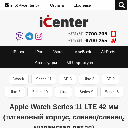
info@i-center.by
Оплата
Доставка
7700-705
+375 (29)
6700-255
+375 (29)
iPhone
iPad
Watch
MacBook
AirPods
Аксессуары
MR-гарнитура
Watch
Series 11
SE 3
Ultra 3
SE 2
Ultra 2
Series 10
Ultra
Series 9
Series 8
Apple Watch Series 11 LTE 42 мм
(титановый корпус, сланец/сланец,
миланская петля)