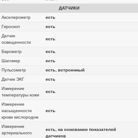
ДАТЧИКИ
Акселерометр
есть
Гироскоп
есть
Датчик
есть
освещенности
Барометр
есть
Шагомер
есть
Пульсометр
есть, встроенный
Датчик ЭКГ
есть
Измерение
есть
температуры кожи
Измерение
насыщенности
есть
крови кислородом
Измерение
есть, на основании показателей
артериального
датчиков