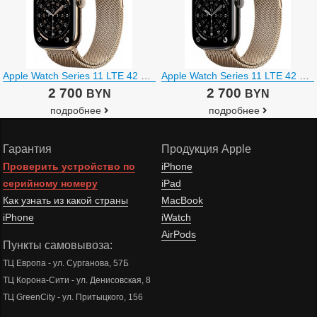
Apple Watch Series 11 LTE 42 мм (титановый корпус, золотистый/золотистый, миланская петля)
Apple Watch Series 11 LTE 42 мм (титановый корпус, сланец/золотистый, миланская петля)
2 700
2 700
BYN
BYN
подробнее
подробнее
Гарантия
Продукция Apple
Проверить устройство по
iPhone
серийному номеру
iPad
Как узнать из какой страны
MacBook
iPhone
iWatch
AirPods
Пункты самовывоза:
ТЦ Европа - ул. Сурганова, 57Б
ТЦ Корона-Сити - ул. Денисовская, 8
ТЦ GreenCity - ул. Притыцкого, 156