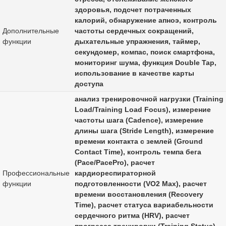
здоровья, подсчет потраченных
калорий, обнаружение апноэ, контроль
Дополнительные
частоты сердечных сокращений,
функции
дыхательные упражнения, таймер,
секундомер, компас, поиск смартфона,
мониторинг шума, функция Double Tap,
использование в качестве карты
доступа
анализ тренировочной нагрузки (Training
Load/Training Load Focus), измерение
частоты шага (Cadence), измерение
длины шага (Stride Length), измерение
времени контакта с землей (Ground
Contact Time), контроль темпа бега
(Pace/PacePro), расчет
Профессиональные
кардиореспираторной
функции
подготовленности (VO2 Max), расчет
времени восстановления (Recovery
Time), расчет статуса вариабельности
сердечного ритма (HRV), расчет