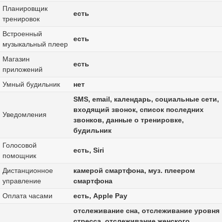
Планировщик
есть
тренировок
Встроенный
есть
музыкальный плеер
Магазин
есть
приложений
Умный будильник
нет
SMS, email, календарь, социальные сети,
входящий звонок, список последних
Уведомления
звонков, данные о тренировке,
будильник
Голосовой
есть, Siri
помощник
Дистанционное
камерой смартфона, муз. плеером
управление
смартфона
Оплата часами
есть, Apple Pay
отслеживание сна, отслеживание уровня
стресса, отслеживание женского