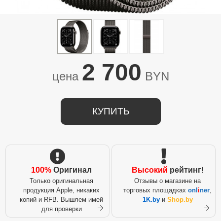
2 700
цена
BYN
КУПИТЬ
100%
Оригинал
Высокий
рейтинг!
Только оригинальная
Отзывы о магазине на
продукция Apple, никаких
торговых площадках
onl
i
ner
,
копий и RFB. Вышлем имей
1K.by
и
Shop.by
для проверки