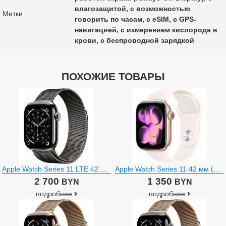
влагозащитой, с возможностью
Метки
говорить по часам, с eSIM, с GPS-
навигацией, с измерением кислорода в
крови, с беспроводной зарядкой
ПОХОЖИЕ ТОВАРЫ
Apple Watch Series 11 LTE 42 мм (титановый корпус, природный/сланец, миланская петля)
Apple Watch Series 11 42 мм (алюминиевый корпус, розовое золото/легкие румяна, спортивный силиконовый ремешок)
2 700
1 350
BYN
BYN
подробнее
подробнее