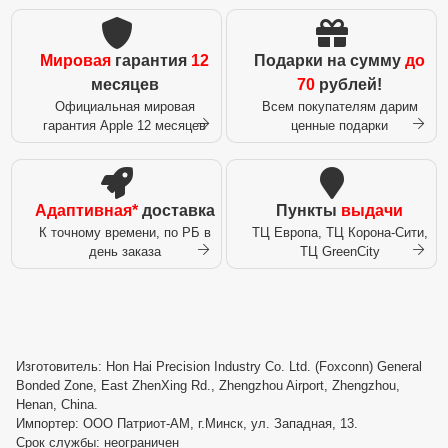
Мировая
гарантия
12
Подарки на сумму
до
месяцев
70
рублей!
Официальная мировая
Всем покупателям дарим
гарантия Apple 12 месяцев
ценные подарки
Адаптивная*
доставка
Пункты
выдачи
К точному времени, по РБ в
ТЦ Европа, ТЦ Корона-Сити,
день заказа
ТЦ GreenCity
Изготовитель: Hon Hai Precision Industry Co. Ltd. (Foxconn) General
Bonded Zone, East ZhenXing Rd., Zhengzhou Airport, Zhengzhou,
Henan, China.
Импортер: ООО Патриот-АМ, г.Минск, ул. Западная, 13.
Срок службы: неограничен