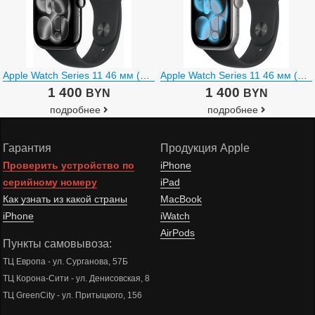
Apple Watch Series 11 46 мм (алюминиевый корпус, черный/черный, спортивный силиконовый ремешок)
Apple Watch Series 11 46 мм (алюминиевый корпус, космический серый/черный, спортивный силиконовый ремешок)
1 400
1 400
BYN
BYN
подробнее
подробнее
Гарантия
Продукция Apple
Проверить устройство по
iPhone
серийному номеру
iPad
Как узнать из какой страны
MacBook
iPhone
iWatch
AirPods
Пункты самовывоза:
ТЦ Европа - ул. Сурганова, 57Б
ТЦ Корона-Сити - ул. Денисовская, 8
ТЦ GreenCity - ул. Притыцкого, 156