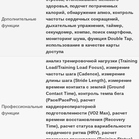
здоровья, подсчет потраченных
калорий, обнаружение апноэ, контроль
Дополнительные
частоты сердечных сокращений,
функции
дыхательные упражнения, таймер,
секундомер, компас, поиск смартфона,
мониторинг шума, функция Double Tap,
использование в качестве карты
доступа
анализ тренировочной нагрузки (Training
Load/Training Load Focus), измерение
частоты шага (Cadence), измерение
длины шага (Stride Length), измерение
времени контакта с землей (Ground
Contact Time), контроль темпа бега
(Pace/PacePro), расчет
Профессиональные
кардиореспираторной
функции
подготовленности (VO2 Max), расчет
времени восстановления (Recovery
Time), расчет статуса вариабельности
сердечного ритма (HRV), расчет