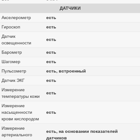
ДАТЧИКИ
Акселерометр
есть
Гироскоп
есть
Датчик
есть
освещенности
Барометр
есть
Шагомер
есть
Пульсометр
есть, встроенный
Датчик ЭКГ
есть
Измерение
есть
температуры кожи
Измерение
насыщенности
есть
крови кислородом
Измерение
есть, на основании показателей
артериального
датчиков