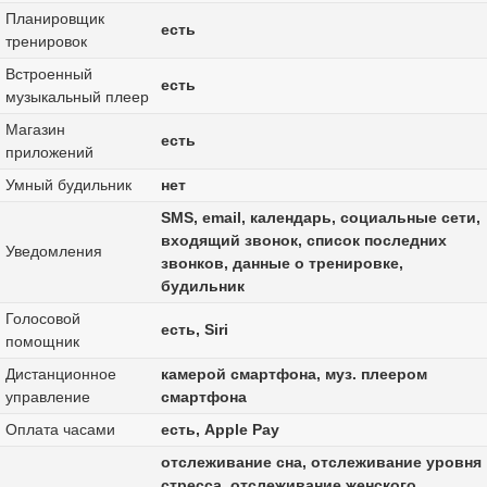
Планировщик
есть
тренировок
Встроенный
есть
музыкальный плеер
Магазин
есть
приложений
Умный будильник
нет
SMS, email, календарь, социальные сети,
входящий звонок, список последних
Уведомления
звонков, данные о тренировке,
будильник
Голосовой
есть, Siri
помощник
Дистанционное
камерой смартфона, муз. плеером
управление
смартфона
Оплата часами
есть, Apple Pay
отслеживание сна, отслеживание уровня
стресса, отслеживание женского