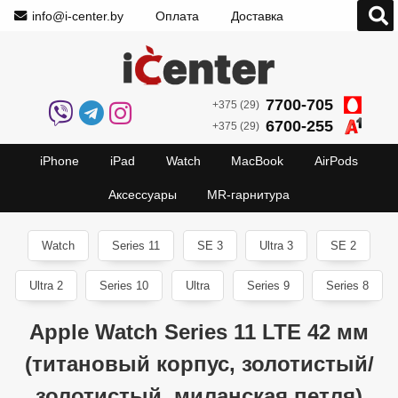
info@i-center.by
Оплата
Доставка
7700-705
+375 (29)
6700-255
+375 (29)
iPhone
iPad
Watch
MacBook
AirPods
Аксессуары
MR-гарнитура
Watch
Series 11
SE 3
Ultra 3
SE 2
Ultra 2
Series 10
Ultra
Series 9
Series 8
Apple Watch Series 11 LTE 42 мм
(титановый корпус, золотистый/
золотистый, миланская петля)