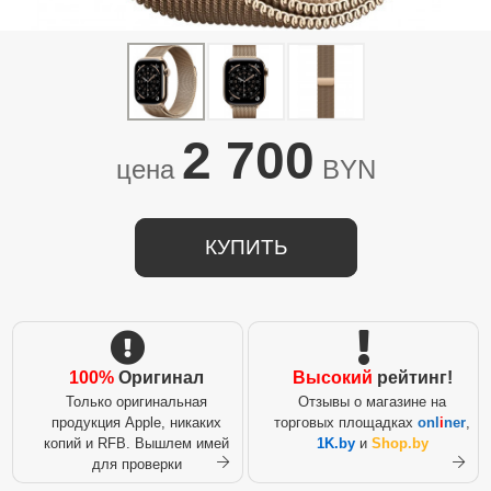
2 700
цена
BYN
КУПИТЬ
100%
Оригинал
Высокий
рейтинг!
Только оригинальная
Отзывы о магазине на
продукция Apple, никаких
торговых площадках
onl
i
ner
,
копий и RFB. Вышлем имей
1K.by
и
Shop.by
для проверки