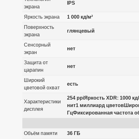
IPS
экрана
Яркость экрана
1 000 кд/м²
Поверхность
глянцевый
экрана
Сенсорный
нет
экран
Защита от
нет
царапин
Широкий
есть
цветовой охват
254 ppiЯркость XDR: 1000 к
Характеристики
нит1 миллиард цветовШироки
дисплея
ГцФиксированная частота обнов
Объём памяти
36 ГБ