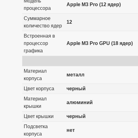
Модель
Apple M3 Pro (12 ядер)
процессора
Суммарное
12
количество ядер
Встроенная в
процессор
Apple M3 Pro GPU (18 ядер)
графика
Материал
металл
корпуса
Цвет корпуса
черный
Материал
алюминий
крышки
Цвет крышки
черный
Подсветка
нет
корпуса