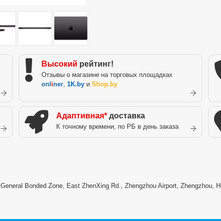
Высокий
рейтинг!
Отзывы о магазине на торговых площадках
onl
i
ner
,
1K.by
и
Shop.by
Адаптивная*
доставка
К точному времени, по РБ в день заказа
) General Bonded Zone, East ZhenXing Rd., Zhengzhou Airport, Zhengzhou, H