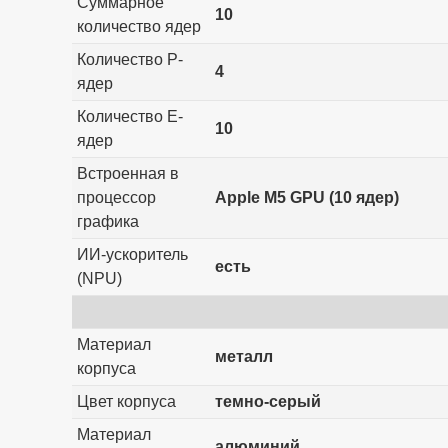
Суммарное
10
количество ядер
Количество P-
4
ядер
Количество E-
10
ядер
Встроенная в
процессор
Apple M5 GPU (10 ядер)
графика
ИИ-ускоритель
есть
(NPU)
Материал
металл
корпуса
Цвет корпуса
темно-серый
Материал
алюминий