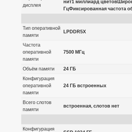
нит1 миллиард цветовШироки
дисплея
ГцФиксированная частота обнов
Тип оперативной
LPDDR5X
памяти
Частота
оперативной
7500 МГц
памяти
Объём памяти
24 ГБ
Конфигурация
оперативной
24 ГБ встроенных
памяти
Всего слотов
встроенная, слотов нет
памяти
Конфигурация