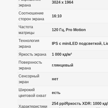
3024 x 1964
экрана
Соотношение
16:10
сторон экрана
Частота
120 Гц, Pro Motion
матрицы
Технология
IPS с miniLED подсветкой, Li
экрана
Яркость экрана
1 000 кд/м²
Поверхность
глянцевый
экрана
Сенсорный
нет
экран
Широкий
есть
цветовой охват
254 ppiЯркость XDR: 1000 к
Характеристики