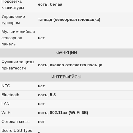
Подсветка
есть, белая
клавиатуры
Управление
тачпад (сенсорная площадка)
курсором
Мультимедийная
сенсорная
нет
панель
ФУНКЦИИ
Функции защиты
есть, сканер отпечатка пальца
приватности
ИНТЕРФЕЙСЫ
NFC
нет
Bluetooth
есть, 5.3
LAN
нет
Wi-Fi
есть, 802.11ax (Wi-Fi 6E)
Сотовая связь
нет
Всего USB Type