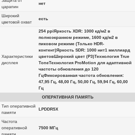
Защита от
нет
царапин
Широкий
есть
цветовой охват
254 ppiЯркость XDR: 1000 кд/м2 в
полноэкранном режиме, 1600 кд/м2 в
пиковом режиме (Только HDR-
контент)Яркость SDR: 1000 нит1 миллиард
Характеристики
цветовШирокий цвет (P3)Технология True
дисплея
ToneТехнология ProMotion для адаптивной
частоты обновления до 120
ГцФиксированная частота обновления:
47,95 Гц, 48,00 Гц, 50,00 Гц, 59,94 Гц, 60,00
Гц
ОПЕРАТИВНАЯ ПАМЯТЬ
Тип оперативной
LPDDR5X
памяти
Частота
оперативной
7500 МГц
памяти