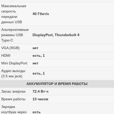
Максимальная
скорость
40 Гбит/с
передачи
данных USB
Альтернативные
режимы USB
DisplayPort, Thunderbolt 4
Type-C
VGA (RGB)
нет
HDMI
есть, 1
Mini DisplayPort
нет
Аудио выходы
есть, 1
(3.5 мм jack)
АККУМУЛЯТОР И ВРЕМЯ РАБОТЫ
Запас энергии
72.4 Вт·ч
Время работы
13 часов
Зарядка
ноутбука через
есть