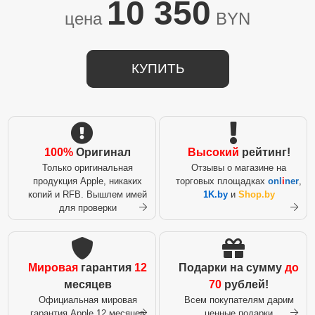
10 350
цена
BYN
КУПИТЬ
100%
Оригинал
Высокий
рейтинг!
Только оригинальная
Отзывы о магазине на
продукция Apple, никаких
торговых площадках
onl
i
ner
,
копий и RFB. Вышлем имей
1K.by
и
Shop.by
для проверки
Мировая
гарантия
12
Подарки на сумму
до
месяцев
70
рублей!
Официальная мировая
Всем покупателям дарим
гарантия Apple 12 месяцев
ценные подарки