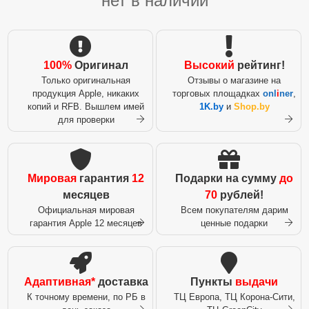
нет в наличии
100%
Оригинал
Высокий
рейтинг!
Только оригинальная
Отзывы о магазине на
продукция Apple, никаких
торговых площадках
onl
i
ner
,
копий и RFB. Вышлем имей
1K.by
и
Shop.by
для проверки
Мировая
гарантия
12
Подарки на сумму
до
месяцев
70
рублей!
Официальная мировая
Всем покупателям дарим
гарантия Apple 12 месяцев
ценные подарки
Адаптивная*
доставка
Пункты
выдачи
К точному времени, по РБ в
ТЦ Европа, ТЦ Корона-Сити,