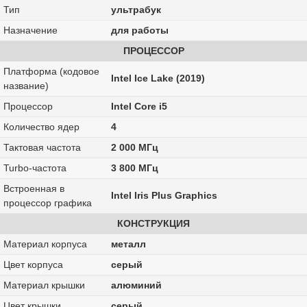
Тип
ультрабук
Назначение
для работы
ПРОЦЕССОР
Платформа (кодовое
Intel Ice Lake (2019)
название)
Процессор
Intel Core i5
Количество ядер
4
Тактовая частота
2 000 МГц
Turbo-частота
3 800 МГц
Встроенная в
Intel Iris Plus Graphics
процессор графика
КОНСТРУКЦИЯ
Материал корпуса
металл
Цвет корпуса
серый
Материал крышки
алюминий
Цвет крышки
серый