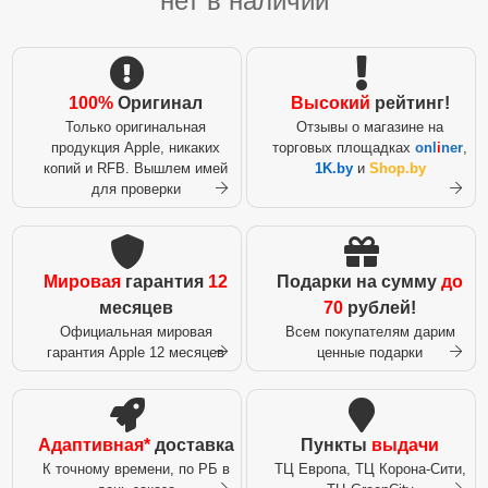
нет в наличии
100%
Оригинал
Высокий
рейтинг!
Только оригинальная
Отзывы о магазине на
продукция Apple, никаких
торговых площадках
onl
i
ner
,
копий и RFB. Вышлем имей
1K.by
и
Shop.by
для проверки
Мировая
гарантия
12
Подарки на сумму
до
месяцев
70
рублей!
Официальная мировая
Всем покупателям дарим
гарантия Apple 12 месяцев
ценные подарки
Адаптивная*
доставка
Пункты
выдачи
К точному времени, по РБ в
ТЦ Европа, ТЦ Корона-Сити,