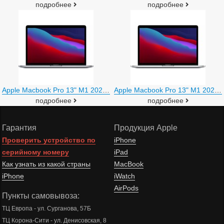
подробнее
подробнее
Apple Macbook Pro 13" M1 2020 Z11C0002V
Apple Macbook Pro 13" M1 2020 Z11F0002V
подробнее
подробнее
Гарантия
Продукция Apple
Проверить устройство по
iPhone
серийному номеру
iPad
Как узнать из какой страны
MacBook
iPhone
iWatch
AirPods
Пункты самовывоза:
ТЦ Европа - ул. Сурганова, 57Б
ТЦ Корона-Сити - ул. Денисовская, 8