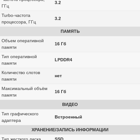
3.2
ГГц
Turbo-частота
3.2
процессора, ГГц
ПАМЯТЬ
Объем оперативной
16 Гб
памяти
Тип оперативной
LPDDR4
памяти
Количество слотов
нет
памяти
Максимальный объём
16 Гб
памяти
ВИДЕО
Тип графического
Встроенный
адаптера
ХРАНЕНИЕ/ЗАПИСЬ ИНФОРМАЦИИ
Тип жесткого диска
SSD