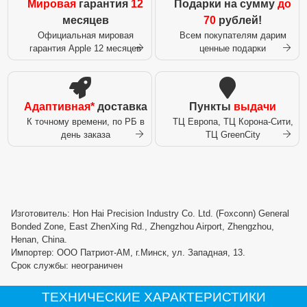
Мировая
гарантия
12
Подарки на сумму
до
месяцев
70
рублей!
Официальная мировая
Всем покупателям дарим
гарантия Apple 12 месяцев
ценные подарки
Адаптивная*
доставка
Пункты
выдачи
К точному времени, по РБ в
ТЦ Европа, ТЦ Корона-Сити,
день заказа
ТЦ GreenCity
Изготовитель: Hon Hai Precision Industry Co. Ltd. (Foxconn) General
Bonded Zone, East ZhenXing Rd., Zhengzhou Airport, Zhengzhou,
Henan, China.
Импортер: ООО Патриот-АМ, г.Минск, ул. Западная, 13.
Срок службы: неограничен
ТЕХНИЧЕСКИЕ ХАРАКТЕРИСТИКИ