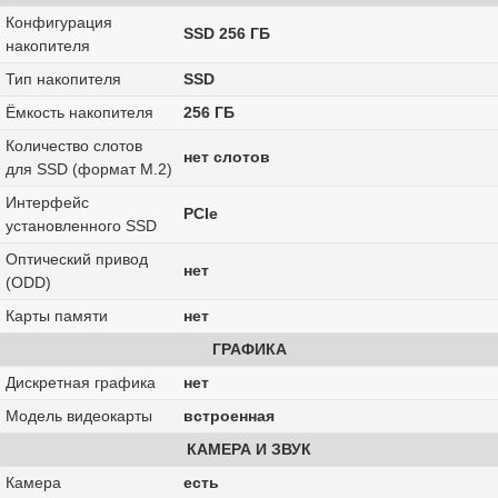
Конфигурация
SSD 256 ГБ
накопителя
Тип накопителя
SSD
Ёмкость накопителя
256 ГБ
Количество слотов
нет слотов
для SSD (формат M.2)
Интерфейс
PCIe
установленного SSD
Оптический привод
нет
(ODD)
Карты памяти
нет
ГРАФИКА
Дискретная графика
нет
Модель видеокарты
встроенная
КАМЕРА И ЗВУК
Камера
есть