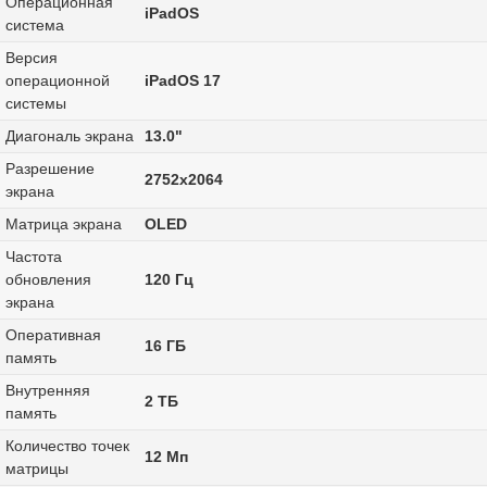
Операционная
iPadOS
система
Версия
операционной
iPadOS 17
системы
Диагональ экрана
13.0"
Разрешение
2752x2064
экрана
Матрица экрана
OLED
Частота
обновления
120 Гц
экрана
Оперативная
16 ГБ
память
Внутренняя
2 ТБ
память
Количество точек
12 Мп
матрицы