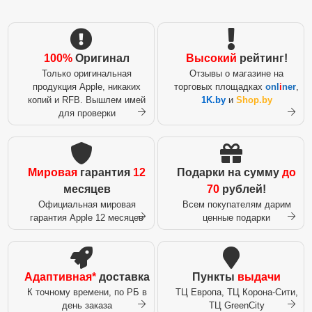
100%
Оригинал
Высокий
рейтинг!
Только оригинальная
Отзывы о магазине на
продукция Apple, никаких
торговых площадках
onl
i
ner
,
копий и RFB. Вышлем имей
1K.by
и
Shop.by
для проверки
Мировая
гарантия
12
Подарки на сумму
до
месяцев
70
рублей!
Официальная мировая
Всем покупателям дарим
гарантия Apple 12 месяцев
ценные подарки
Адаптивная*
доставка
Пункты
выдачи
К точному времени, по РБ в
ТЦ Европа, ТЦ Корона-Сити,
день заказа
ТЦ GreenCity