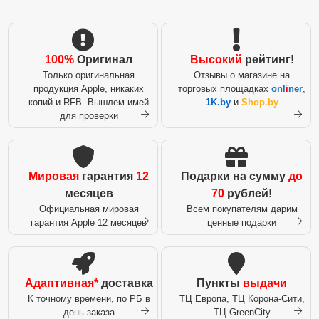
100%
Оригинал
Высокий
рейтинг!
Только оригинальная
Отзывы о магазине на
продукция Apple, никаких
торговых площадках
onl
i
ner
,
копий и RFB. Вышлем имей
1K.by
и
Shop.by
для проверки
Мировая
гарантия
12
Подарки на сумму
до
месяцев
70
рублей!
Официальная мировая
Всем покупателям дарим
гарантия Apple 12 месяцев
ценные подарки
Адаптивная*
доставка
Пункты
выдачи
К точному времени, по РБ в
ТЦ Европа, ТЦ Корона-Сити,
день заказа
ТЦ GreenCity