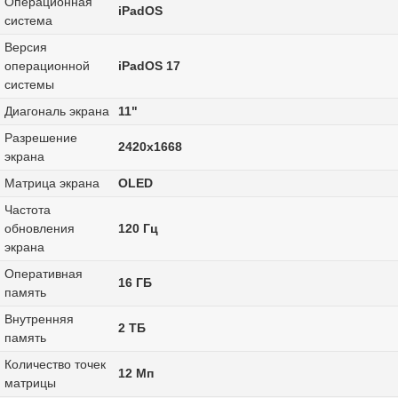
Операционная
iPadOS
система
Версия
операционной
iPadOS 17
системы
Диагональ экрана
11"
Разрешение
2420x1668
экрана
Матрица экрана
OLED
Частота
обновления
120 Гц
экрана
Оперативная
16 ГБ
память
Внутренняя
2 ТБ
память
Количество точек
12 Мп
матрицы