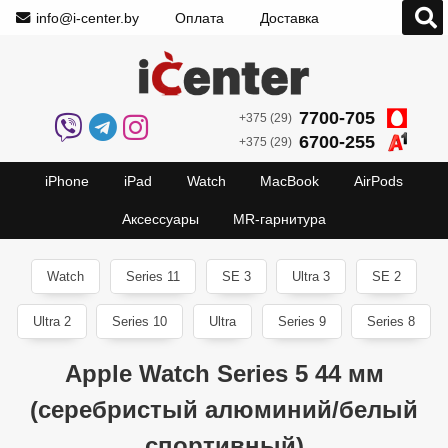
info@i-center.by
Оплата
Доставка
7700-705
+375 (29)
6700-255
+375 (29)
iPhone
iPad
Watch
MacBook
AirPods
Аксессуары
MR-гарнитура
Watch
Series 11
SE 3
Ultra 3
SE 2
Ultra 2
Series 10
Ultra
Series 9
Series 8
Apple Watch Series 5 44 мм
(серебристый алюминий/белый
спортивный)