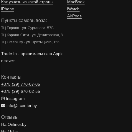
Как узнать из какой страны
MacBook
iPhone
iWatch
AirPods
Пункты самовывоза:
ТЦ Европа - ул. Сурганова, 57Б
ТЦ Корона-Сити - ул. Денисовская, 8
ТЦ GreenCity - ул. Притыцкого, 156
Trade In - принимаем ваш Apple
в зачет
Контакты
+375 (29)
770-07-05
+375 (29)
670-02-55
Instagram
info@i-center.by
Отзывы
На Onliner.by
На 1k.by