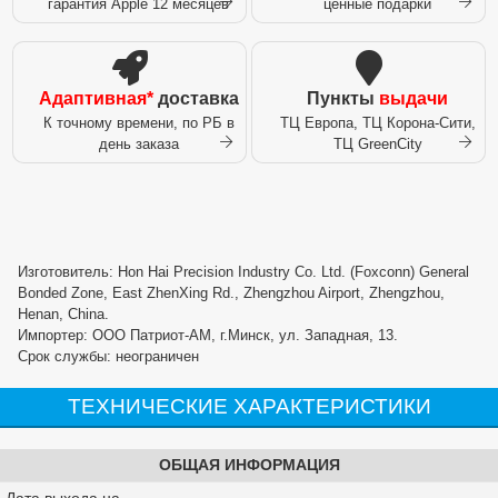
гарантия Apple 12 месяцев
ценные подарки
Адаптивная*
доставка
Пункты
выдачи
К точному времени, по РБ в
ТЦ Европа, ТЦ Корона-Сити,
день заказа
ТЦ GreenCity
Изготовитель: Hon Hai Precision Industry Co. Ltd. (Foxconn) General
Bonded Zone, East ZhenXing Rd., Zhengzhou Airport, Zhengzhou,
Henan, China.
Импортер: ООО Патриот-АМ, г.Минск, ул. Западная, 13.
Срок службы: неограничен
ТЕХНИЧЕСКИЕ ХАРАКТЕРИСТИКИ
ОБЩАЯ ИНФОРМАЦИЯ