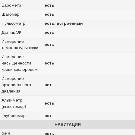
Барометр
есть
Шагомер
есть
Пульсометр
есть, встроенный
Датчик ЭКГ
есть
Измерение
есть
температуры кожи
Измерение
насыщенности
есть
крови кислородом
Измерение
артериального
нет
давления
Альтиметр
есть
(высотомер)
Глубиномер
нет
НАВИГАЦИЯ
GPS
есть