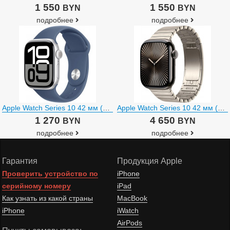
1 550
1 550
BYN
BYN
подробнее
подробнее
Apple Watch Series 10 42 мм (алюминиевый корпус, серебристый/синий, спортивный силиконовый ремешок)
Apple Watch Series 10 42 мм (титановый корпус, сланец/натуральный, стальной ремешок)
1 270
4 650
BYN
BYN
подробнее
подробнее
Гарантия
Продукция Apple
Проверить устройство по
iPhone
серийному номеру
iPad
Как узнать из какой страны
MacBook
iPhone
iWatch
AirPods