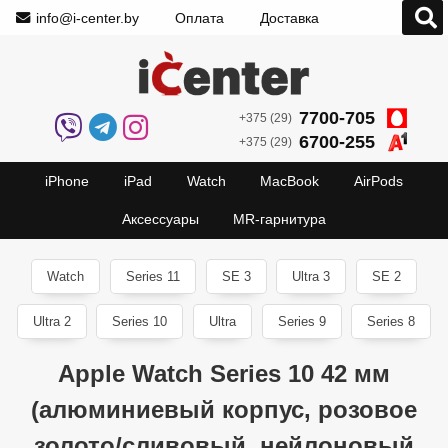
info@i-center.by
Оплата
Доставка
7700-705
+375 (29)
6700-255
+375 (29)
iPhone
iPad
Watch
MacBook
AirPods
Аксессуары
MR-гарнитура
Watch
Series 11
SE 3
Ultra 3
SE 2
Ultra 2
Series 10
Ultra
Series 9
Series 8
Apple Watch Series 10 42 мм
(алюминиевый корпус, розовое
золото/сливовый, нейлоновый