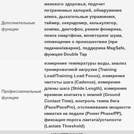
женского здоровья, подсчет
потраченных калорий, обнаружение
апноэ, дыхательные упражнения,
Дополнительные
таймер, секундомер, калькулятор,
функции
компас, диктофон, режим фонарика,
поиск смартфона, мониторинг шума,
оповещение о происшествии (при
падении/аварии), поддержка MagSafe,
функция Double Tap
измерение температуры воды, анализ
тренировочной нагрузки (Training
Load/Training Load Focus), измерение
частоты шага (Cadence), измерение
длины шага (Stride Length), измерение
Профессиональные
времени контакта с землей (Ground
функции
Contact Time), контроль темпа бега
(Pace/PacePro), отслеживание мощности
нажатия на педали (Power Phase/PP),
фиксация порога лактата/усталости
(Lactate Threshold)