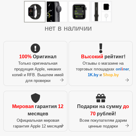
нет в наличии
100%
Оригинал
Высокий
рейтинг!
Только оригинальная
Отзывы о магазине на
продукция Apple, никаких
торговых площадках
onl
i
ner
,
копий и RFB. Вышлем имей
1K.by
и
Shop.by
для проверки
Мировая
гарантия
12
Подарки на сумму
до
месяцев
70
рублей!
Официальная мировая
Всем покупателям дарим
гарантия Apple 12 месяцев
ценные подарки