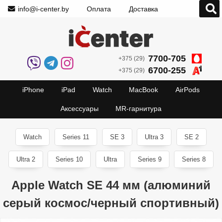
info@i-center.by
Оплата
Доставка
7700-705
+375 (29)
6700-255
+375 (29)
iPhone
iPad
Watch
MacBook
AirPods
Аксессуары
MR-гарнитура
Watch
Series 11
SE 3
Ultra 3
SE 2
Ultra 2
Series 10
Ultra
Series 9
Series 8
Apple Watch SE 44 мм (алюминий
серый космос/черный спортивный)