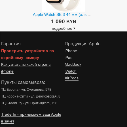
Apple Watch SE 3 44 мм (алюминиевый корпус, звездный свет/звездный свет, спортивный силиконовый ремешок)
1 090
BYN
подробнее
Гарантия
Продукция Apple
Проверить устройство по
iPhone
серийному номеру
iPad
Как узнать из какой страны
MacBook
iPhone
iWatch
AirPods
Пункты самовывоза:
ТЦ Европа - ул. Сурганова, 57Б
ТЦ Корона-Сити - ул. Денисовская, 8
ТЦ GreenCity - ул. Притыцкого, 156
Trade In - принимаем ваш Apple
в зачет