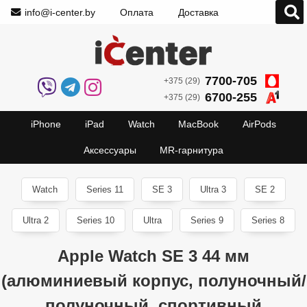
info@i-center.by
Оплата
Доставка
7700-705
+375 (29)
6700-255
+375 (29)
iPhone
iPad
Watch
MacBook
AirPods
Аксессуары
MR-гарнитура
Watch
Series 11
SE 3
Ultra 3
SE 2
Ultra 2
Series 10
Ultra
Series 9
Series 8
Apple Watch SE 3 44 мм
(алюминиевый корпус, полуночный/
полуночный, спортивный